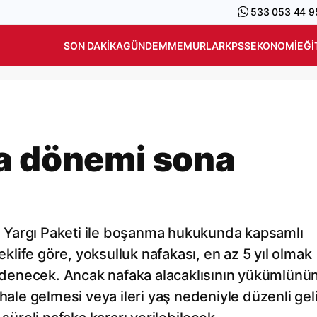
533 053 44 9
SON DAKIKA
GÜNDEM
MEMURLAR
KPSS
EKONOMI
EĞI
a dönemi sona
nci Yargı Paketi ile boşanma hukukunda kapsamlı
Teklife göre, yoksulluk nafakası, en az 5 yıl olmak
r ödenecek. Ancak nafaka alacaklısının yükümlünü
hale gelmesi veya ileri yaş nedeniyle düzenli gel