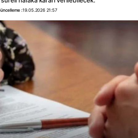
reli nafaka kararı verilebilecek.
üncelleme :
19.05.2026 21:57