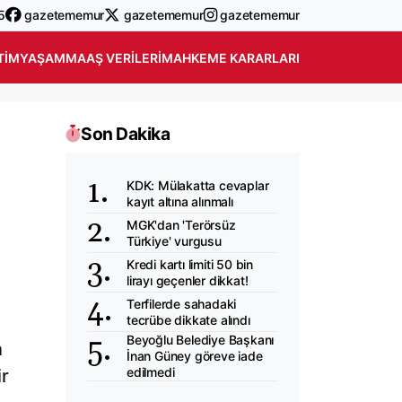
5
gazetememur
gazetememur
gazetememur
TIM
YAŞAM
MAAŞ VERILERI
MAHKEME KARARLARI
Son Dakika
KDK: Mülakatta cevaplar
kayıt altına alınmalı
MGK'dan 'Terörsüz
Türkiye' vurgusu
Kredi kartı limiti 50 bin
lirayı geçenler dikkat!
Terfilerde sahadaki
tecrübe dikkate alındı
Beyoğlu Belediye Başkanı
n
İnan Güney göreve iade
edilmedi
ir