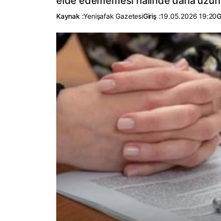
elde edememesi halinde daha uzun sü
Kaynak :
Yenişafak Gazetesi
Giriş :
19.05.2026 19:20
G