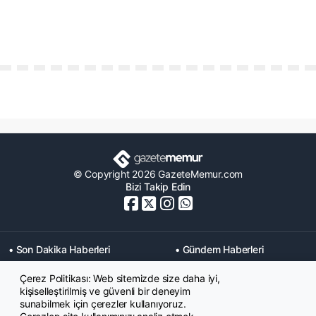
© Copyright 2026 GazeteMemur.com
Bizi Takip Edin
• Son Dakika Haberleri
• Gündem Haberleri
• Memurlar Haberleri
• KPSS Haberleri
Çerez Politikası: Web sitemizde size daha iyi,
• Ekonomi Haberleri
• Eğitim Haberleri
kişiselleştirilmiş ve güvenli bir deneyim
• Yaşam Haberleri
• Maaş Verileri Haberleri
sunabilmek için çerezler kullanıyoruz.
• Mahkeme Kararları