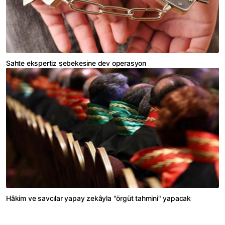
Sahte ekspertiz şebekesine dev operasyon
Hâkim ve savcılar yapay zekâyla "örgüt tahmini" yapacak