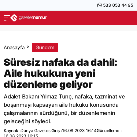
533 053 44 95
Anasayfa
Gündem
Süresiz nafaka da dahil:
Aile hukukuna yeni
düzenleme geliyor
Adalet Bakanı Yılmaz Tunç, nafaka, tazminat ve
boşanmayı kapsayan aile hukuku konusunda
çalışmalarının sürdüğünü, bir düzenlemenin
geleceğini söyledi.
Kaynak :
Dünya Gazetesi
Giriş :
16.08.2023 16:14
Güncelleme :
16.08.2023 16:15