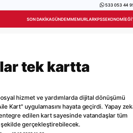
533 053 44 9
SON DAKIKA
GÜNDEM
MEMURLAR
KPSS
EKONOMI
EĞI
ar tek kartta
 sosyal hizmet ve yardımlarda dijital dönüşümü
Aile Kart" uygulamasını hayata geçirdi. Yapay zek
entegre edilen kart sayesinde vatandaşlar tüm
ir şekilde gerçekleştirebilecek.