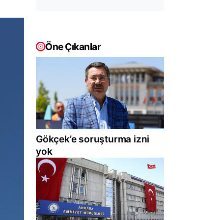
Öne Çıkanlar
Gökçek’e soruşturma izni
yok