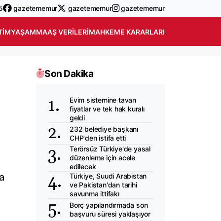
5
gazetememur
gazetememur
gazetememur
TIM
YAŞAM
MAAŞ VERILERI
MAHKEME KARARLARI
Son Dakika
Evim sistemine tavan
fiyatlar ve tek hak kuralı
geldi
232 belediye başkanı
CHP'den istifa etti
Terörsüz Türkiye'de yasal
düzenleme için acele
edilecek
a
Türkiye, Suudi Arabistan
ve Pakistan'dan tarihi
savunma ittifakı
Borç yapılandırmada son
başvuru süresi yaklaşıyor