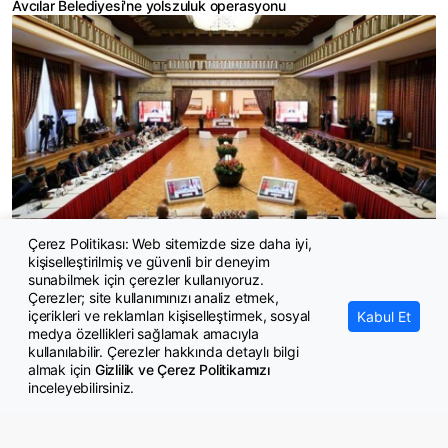
Avcılar Belediyesi'ne yolszuluk operasyonu
Çerez Politikası: Web sitemizde size daha iyi,
kişiselleştirilmiş ve güvenli bir deneyim
900 PKK’lı kapsam dışı
sunabilmek için çerezler kullanıyoruz.
Çerezler; site kullanımınızı analiz etmek,
içerikleri ve reklamları kişiselleştirmek, sosyal
Kabul Et
medya özellikleri sağlamak amacıyla
kullanılabilir. Çerezler hakkında detaylı bilgi
almak için
Gizlilik ve Çerez Politikamızı
inceleyebilirsiniz.