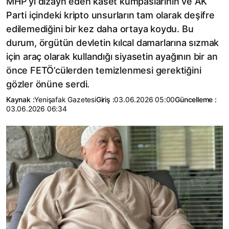
MHP’yi dizayn eden kaset kumpaslarının ve AK
Parti içindeki kripto unsurların tam olarak deşifre
edilemediğini bir kez daha ortaya koydu. Bu
durum, örgütün devletin kılcal damarlarına sızmak
için araç olarak kullandığı siyasetin ayağının bir an
önce FETÖ’cülerden temizlenmesi gerektiğini
gözler önüne serdi.
Kaynak :
Yenişafak Gazetesi
Giriş :
03.06.2026 05:00
Güncelleme :
03.06.2026 06:34