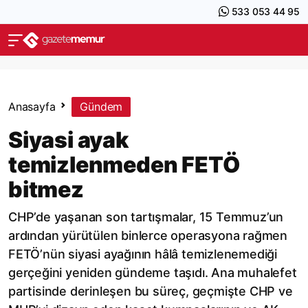
533 053 44 95
Anasayfa
Gündem
Siyasi ayak
temizlenmeden FETÖ
bitmez
CHP’de yaşanan son tartışmalar, 15 Temmuz’un
ardından yürütülen binlerce operasyona rağmen
FETÖ’nün siyasi ayağının hâlâ temizlenemediği
gerçeğini yeniden gündeme taşıdı. Ana muhalefet
partisinde derinleşen bu süreç, geçmişte CHP ve