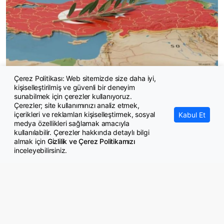
Çerez Politikası: Web sitemizde size daha iyi,
kişiselleştirilmiş ve güvenli bir deneyim
Terör örgütüne iki aylık süre
sunabilmek için çerezler kullanıyoruz.
Çerezler; site kullanımınızı analiz etmek,
içerikleri ve reklamları kişiselleştirmek, sosyal
Kabul Et
medya özellikleri sağlamak amacıyla
kullanılabilir. Çerezler hakkında detaylı bilgi
almak için
Gizlilik ve Çerez Politikamızı
inceleyebilirsiniz.