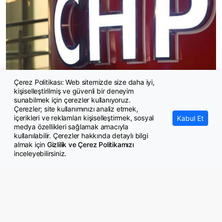
Çerez Politikası: Web sitemizde size daha iyi,
kişiselleştirilmiş ve güvenli bir deneyim
232 belediye başkanı CHP'den istifa etti
sunabilmek için çerezler kullanıyoruz.
Çerezler; site kullanımınızı analiz etmek,
içerikleri ve reklamları kişiselleştirmek, sosyal
Kabul Et
medya özellikleri sağlamak amacıyla
kullanılabilir. Çerezler hakkında detaylı bilgi
almak için
Gizlilik ve Çerez Politikamızı
inceleyebilirsiniz.