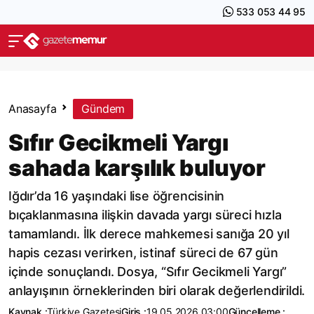
533 053 44 95
Anasayfa
Gündem
Sıfır Gecikmeli Yargı
sahada karşılık buluyor
Iğdır’da 16 yaşındaki lise öğrencisinin
bıçaklanmasına ilişkin davada yargı süreci hızla
tamamlandı. İlk derece mahkemesi sanığa 20 yıl
hapis cezası verirken, istinaf süreci de 67 gün
içinde sonuçlandı. Dosya, “Sıfır Gecikmeli Yargı”
anlayışının örneklerinden biri olarak değerlendirildi.
Kaynak :
Türkiye Gazetesi
Giriş :
19.05.2026 03:00
Güncelleme :