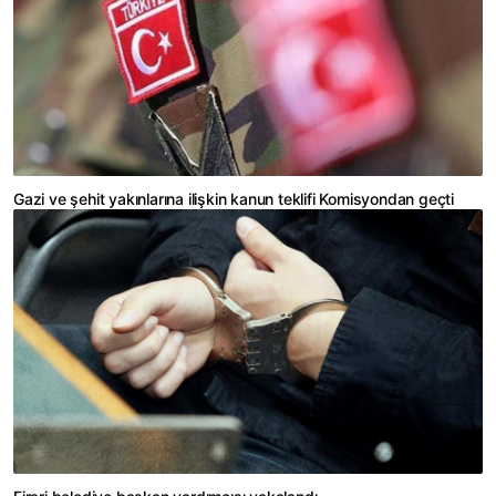
Gazi ve şehit yakınlarına ilişkin kanun teklifi Komisyondan geçti