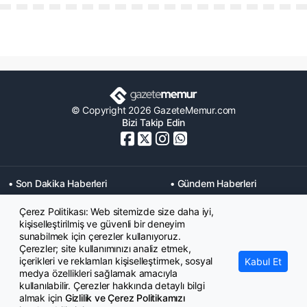
© Copyright 2026 GazeteMemur.com
Bizi Takip Edin
• Son Dakika Haberleri
• Gündem Haberleri
• Memurlar Haberleri
• KPSS Haberleri
Çerez Politikası: Web sitemizde size daha iyi,
• Ekonomi Haberleri
• Eğitim Haberleri
kişiselleştirilmiş ve güvenli bir deneyim
• Yaşam Haberleri
• Maaş Verileri Haberleri
sunabilmek için çerezler kullanıyoruz.
• Mahkeme Kararları
Çerezler; site kullanımınızı analiz etmek,
Haberleri
içerikleri ve reklamları kişiselleştirmek, sosyal
Kabul Et
medya özellikleri sağlamak amacıyla
kullanılabilir. Çerezler hakkında detaylı bilgi
almak için
Gizlilik ve Çerez Politikamızı