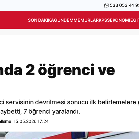
533 053 44 9
SON DAKIKA
GÜNDEM
MEMURLAR
KPSS
EKONOMI
EĞI
nda 2 öğrenci ve
i servisinin devrilmesi sonucu ilk belirlemelere 
aybetti, 7 öğrenci yaralandı.
lleme :
15.05.2026 17:24