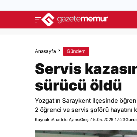
Anasayfa
Gündem
Servis kazası
sürücü öldü
Yozgat'ın Saraykent ilçesinde öğrenc
2 öğrenci ve servis şoförü hayatını k
Kaynak :
Anadolu Ajansı
Giriş :
15.05.2026 17:23
Günce