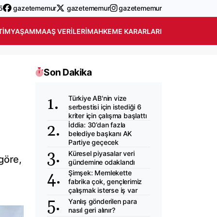
5
gazetememur
gazetememur
gazetememur
TIM
YAŞAM
MAAŞ VERILERI
MAHKEME KARARLARI
Son Dakika
Türkiye AB'nin vize
serbestisi için istediği 6
kriter için çalışma başlattı
İddia: 30’dan fazla
belediye başkanı AK
Partiye geçecek
Küresel piyasalar veri
göre,
gündemine odaklandı
Şimşek: Memlekette
fabrika çok, gençlerimiz
çalışmak isterse iş var
Yanlış gönderilen para
nasıl geri alınır?