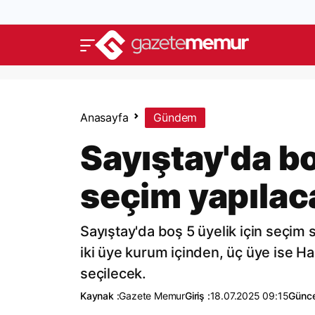
Anasayfa
Gündem
Sayıştay'da b
seçim yapılac
Sayıştay'da boş 5 üyelik için seçim 
iki üye kurum içinden, üç üye ise H
seçilecek.
Kaynak :
Gazete Memur
Giriş :
18.07.2025 09:15
Günce