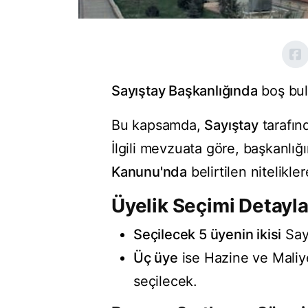
Sayıştay Başkanlığında
boş bu
Bu kapsamda,
Sayıştay
tarafın
İlgili mevzuata göre, başkanlığ
Kanunu'nda
belirtilen nitelikl
Üyelik Seçimi Detayla
Seçilecek 5 üyenin ikisi
Sayı
Üç üye
ise Hazine ve Maliy
seçilecek.