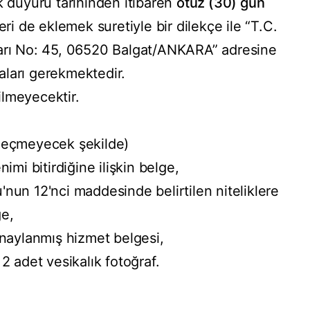
k duyuru tarihinden itibaren
otuz (30) gün
eri de eklemek suretiyle bir dilekçe ile “T.C.
varı No: 45, 06520 Balgat/ANKARA” adresine
aları gerekmektedir.
ilmeyecektir.
 geçmeyecek şekilde)
imi bitirdiğine ilişkin belge,
nun 12'nci maddesinde belirtilen niteliklere
ge,
onaylanmış hizmet belgesi,
2 adet vesikalık fotoğraf.