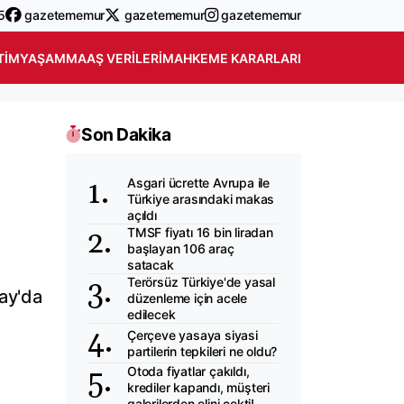
5
gazetememur
gazetememur
gazetememur
TIM
YAŞAM
MAAŞ VERILERI
MAHKEME KARARLARI
Son Dakika
Asgari ücrette Avrupa ile
Türkiye arasındaki makas
açıldı
TMSF fiyatı 16 bin liradan
başlayan 106 araç
satacak
Terörsüz Türkiye'de yasal
tay'da
düzenleme için acele
edilecek
Çerçeve yasaya siyasi
partilerin tepkileri ne oldu?
Otoda fiyatlar çakıldı,
krediler kapandı, müşteri
galerilerden elini çekti!