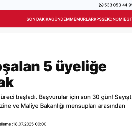
533 053 44 9
SON DAKIKA
GÜNDEM
MEMURLAR
KPSS
EKONOMI
EĞI
oşalan 5 üyeliğe
ak
süreci başladı. Başvurular için son 30 gün! Sayış
azine ve Maliye Bakanlığı mensupları arasından
lleme :
18.07.2025 09:00