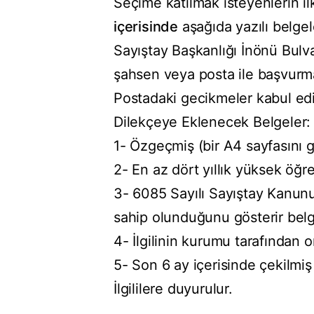
Seçime katılmak isteyenlerin il
içerisinde
aşağıda yazılı belgel
Sayıştay Başkanlığı İnönü Bul
şahsen veya posta ile başvurm
Postadaki gecikmeler kabul ed
Dilekçeye Eklenecek Belgeler:
1- Özgeçmiş (bir A4 sayfasını
2- En az dört yıllık yüksek öğren
3- 6085 Sayılı Sayıştay Kanunu'
sahip olunduğunu gösterir bel
4- İlgilinin kurumu tarafından 
5- Son 6 ay içerisinde çekilmiş 
İlgililere duyurulur.