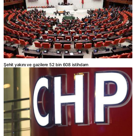
Şehit yakını ve gazilere 52 bin 608 istihdam