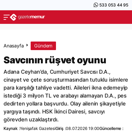
533 053 44 95
Anasayfa
Gündem
Savcının rüşvet oyunu
Adana Ceyhan’da, Cumhuriyet Savcısı D.A.,
cinayet ve çete soruşturmasından tutuklu isimlere
para karşılığı tahliye vadetti. Aileleri ikna edemeyip
istediği 3 milyon TL ve arabayı alamayan D.A., pes
dedirten yollara başvurdu. Olay ailenin şikayetiyle
yargıya taşındı. HSK İkinci Dairesi, savcıyı
görevden uzaklaştırdı.
Kaynak :
Yenişafak Gazetesi
Giriş :
08.07.2026 19:00
Güncelleme :