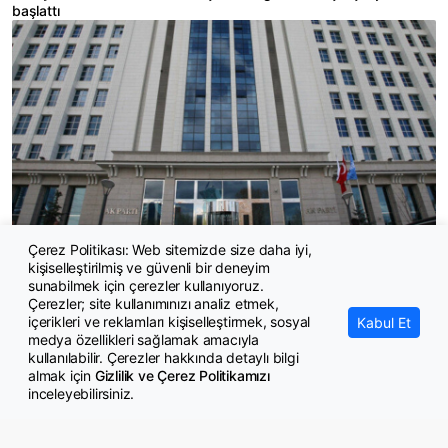
başlattı
Çerez Politikası: Web sitemizde size daha iyi,
kişiselleştirilmiş ve güvenli bir deneyim
İddia: 30’dan fazla belediye başkanı AK Partiye geçecek
sunabilmek için çerezler kullanıyoruz.
Çerezler; site kullanımınızı analiz etmek,
içerikleri ve reklamları kişiselleştirmek, sosyal
Kabul Et
medya özellikleri sağlamak amacıyla
kullanılabilir. Çerezler hakkında detaylı bilgi
almak için
Gizlilik ve Çerez Politikamızı
inceleyebilirsiniz.