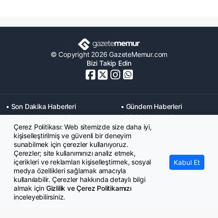
© Copyright 2026 GazeteMemur.com
Bizi Takip Edin
• Son Dakika Haberleri
• Gündem Haberleri
• Memurlar Haberleri
• KPSS Haberleri
Çerez Politikası: Web sitemizde size daha iyi,
• Ekonomi Haberleri
• Eğitim Haberleri
kişiselleştirilmiş ve güvenli bir deneyim
• Yaşam Haberleri
• Maaş Verileri Haberleri
sunabilmek için çerezler kullanıyoruz.
• Mahkeme Kararları
Çerezler; site kullanımınızı analiz etmek,
Haberleri
içerikleri ve reklamları kişiselleştirmek, sosyal
Kabul Et
medya özellikleri sağlamak amacıyla
kullanılabilir. Çerezler hakkında detaylı bilgi
almak için
Gizlilik ve Çerez Politikamızı
inceleyebilirsiniz.