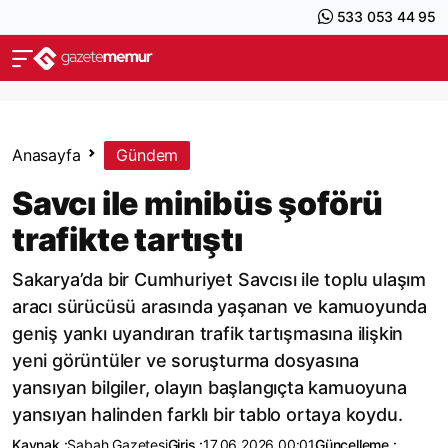
533 053 44 95
Anasayfa
Gündem
Savcı ile minibüs şoförü
trafikte tartıştı
Sakarya’da bir Cumhuriyet Savcısı ile toplu ulaşım
aracı sürücüsü arasında yaşanan ve kamuoyunda
geniş yankı uyandıran trafik tartışmasına ilişkin
yeni görüntüler ve soruşturma dosyasına
yansıyan bilgiler, olayın başlangıçta kamuoyuna
yansıyan halinden farklı bir tablo ortaya koydu.
Kaynak :
Sabah Gazetesi
Giriş :
17.06.2026 00:01
Güncelleme :