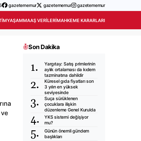
5
gazetememur
gazetememur
gazetememur
TIM
YAŞAM
MAAŞ VERILERI
MAHKEME KARARLARI
Son Dakika
Yargıtay: Satış primlerinin
aylık ortalaması da kıdem
tazminatına dahildir
Küresel gıda fiyatları son
3 yılın en yüksek
seviyesinde
Suça sürüklenen
rına
çocuklara ilişkin
düzenleme Genel Kurulda
 ve
YKS sistemi değişiyor
mu?
Günün önemli gündem
başlıkları