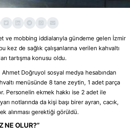
det ve mobbing iddialarıyla gündeme gelen İzmir
u kez de sağlık çalışanlarına verilen kahvaltı
arı tartışma konusu oldu.
nı Ahmet Doğruyol sosyal medya hesabından
hvaltı menüsünde 8 tane zeytin, 1 adet parça
r. Personelin ekmek hakkı ise 2 adet ile
uyarı notlarında da kişi başı birer ayran, cacık,
mek alınması gerektiği görüldü.
Z NE OLUR?”