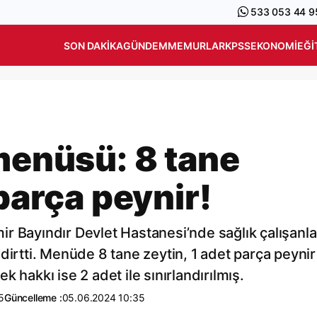
533 053 44 9
SON DAKIKA
GÜNDEM
MEMURLAR
KPSS
EKONOMI
EĞI
 menüsü: 8 tane
 parça peynir!
r Bayındır Devlet Hastanesi’nde sağlık çalışanla
dirtti. Menüde 8 tane zeytin, 1 adet parça peynir
 hakkı ise 2 adet ile sınırlandırılmış.
5
Güncelleme :
05.06.2024 10:35