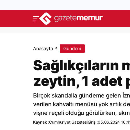
Anasayfa
Gündem
Sağlıkçıların
zeytin, 1 adet
Birçok skandalla gündeme gelen İzmi
verilen kahvaltı menüsü yok artık de
vişne reçeli olduğu görülürken, ekmek
Kaynak :
Cumhuriyet Gazetesi
Giriş :
05.06.2024 10:4