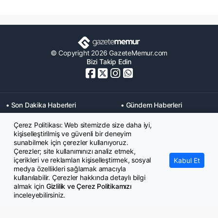
© Copyright 2026 GazeteMemur.com
Bizi Takip Edin
• Son Dakika Haberleri
• Gündem Haberleri
• Memurlar Haberleri
• KPSS Haberleri
Çerez Politikası: Web sitemizde size daha iyi,
• Ekonomi Haberleri
• Eğitim Haberleri
kişiselleştirilmiş ve güvenli bir deneyim
• Yaşam Haberleri
• Maaş Verileri Haberleri
sunabilmek için çerezler kullanıyoruz.
• Mahkeme Kararları
Çerezler; site kullanımınızı analiz etmek,
Haberleri
içerikleri ve reklamları kişiselleştirmek, sosyal
Kabul Et
medya özellikleri sağlamak amacıyla
kullanılabilir. Çerezler hakkında detaylı bilgi
almak için
Gizlilik ve Çerez Politikamızı
inceleyebilirsiniz.