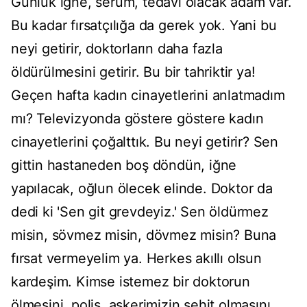
Günlük iğne, serum, tedavi olacak adam var.
Bu kadar fırsatçılığa da gerek yok. Yani bu
neyi getirir, doktorların daha fazla
öldürülmesini getirir. Bu bir tahriktir ya!
Geçen hafta kadın cinayetlerini anlatmadım
mı? Televizyonda göstere göstere kadın
cinayetlerini çoğalttık. Bu neyi getirir? Sen
gittin hastaneden boş döndün, iğne
yapılacak, oğlun ölecek elinde. Doktor da
dedi ki 'Sen git grevdeyiz.' Sen öldürmez
misin, sövmez misin, dövmez misin? Buna
fırsat vermeyelim ya. Herkes akıllı olsun
kardeşim. Kimse istemez bir doktorun
ölmesini, polis, askerimizin şehit olmasını.