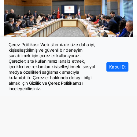
Çerez Politikası: Web sitemizde size daha iyi,
Milli Dayanışma ve Toplumsal Bütünleşmenin Güçlendirilmesine
kişiselleştirilmiş ve güvenli bir deneyim
Dair Kanun Teklifi Komisyon'da
sunabilmek için çerezler kullanıyoruz.
Çerezler; site kullanımınızı analiz etmek,
içerikleri ve reklamları kişiselleştirmek, sosyal
Kabul Et
medya özellikleri sağlamak amacıyla
kullanılabilir. Çerezler hakkında detaylı bilgi
almak için
Gizlilik ve Çerez Politikamızı
inceleyebilirsiniz.