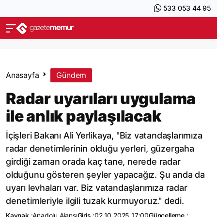
533 053 44 95
Anasayfa
Gündem
Radar uyarıları uygulama
ile anlık paylaşılacak
İçişleri Bakanı Ali Yerlikaya, "Biz vatandaşlarımıza
radar denetimlerinin olduğu yerleri, güzergaha
girdiği zaman orada kaç tane, nerede radar
olduğunu gösteren şeyler yapacağız. Şu anda da
uyarı levhaları var. Biz vatandaşlarımıza radar
denetimleriyle ilgili tuzak kurmuyoruz." dedi.
Kaynak :
Anadolu Ajansı
Giriş :
02.10.2025 17:00
Güncelleme :