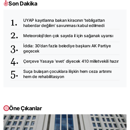
Son Dakika
UYAP kayıtlarına bakan kiracının 'tebligattan
haberdar değilim' savunması kabul edilmedi
Meteoroloji'den çok sayıda il için sağanak uyarısı
İddia: 30’dan fazla belediye başkanı AK Partiye
geçecek
Çerçeve Yasaya 'evet’ diyecek 410 milletvekili hazır
Suça bulaşan çocuklara ilişkin hem ceza artırımı
hem de rehabilitasyon
Öne Çıkanlar