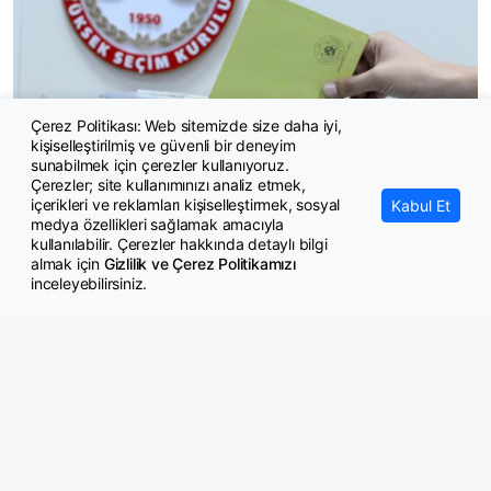
Çerez Politikası: Web sitemizde size daha iyi,
kişiselleştirilmiş ve güvenli bir deneyim
SONAR anketinde Yeni Parti ilk sırada
sunabilmek için çerezler kullanıyoruz.
Çerezler; site kullanımınızı analiz etmek,
içerikleri ve reklamları kişiselleştirmek, sosyal
Kabul Et
medya özellikleri sağlamak amacıyla
kullanılabilir. Çerezler hakkında detaylı bilgi
almak için
Gizlilik ve Çerez Politikamızı
inceleyebilirsiniz.
© Copyright 2026 GazeteMemur.com