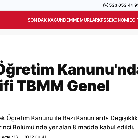
533 053 44 9
SON DAKIKA
GÜNDEM
MEMURLAR
KPSS
EKONOMI
EĞI
 Öğretim Kanunu'nd
lifi TBMM Genel
 Öğretim Kanunu ile Bazı Kanunlarda Değişiklik
irinci Bölümü'nde yer alan 8 madde kabul edildi.
lleme :
23.11.2022 00:41