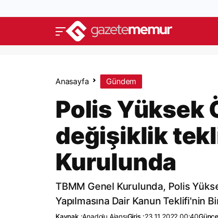
Anasayfa
Gündem
Polis Yüksek
değişiklik tek
Kurulunda
TBMM Genel Kurulunda, Polis Yüksek
Yapılmasına Dair Kanun Teklifi'nin B
Kaynak :
Anadolu Ajansı
Giriş :
23.11.2022 00:40
Günce