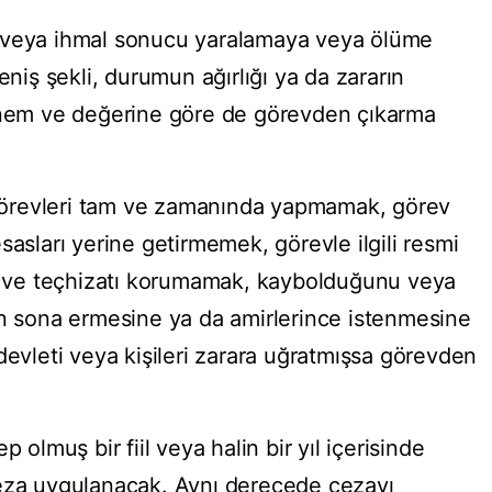
lik veya ihmal sonucu yaralamaya veya ölüme
eniş şekli, durumun ağırlığı ya da zararın
 önem ve değerine göre de görevden çıkarma
e görevleri tam ve zamanında yapmamak, görev
sasları yerine getirmemek, görevle ilgili resmi
az ve teçhizatı korumamak, kaybolduğunu veya
in sona ermesine ya da amirlerince istenmesine
devleti veya kişileri zarara uğratmışsa görevden
 olmuş bir fiil veya halin bir yıl içerisinde
ceza uygulanacak. Aynı derecede cezayı