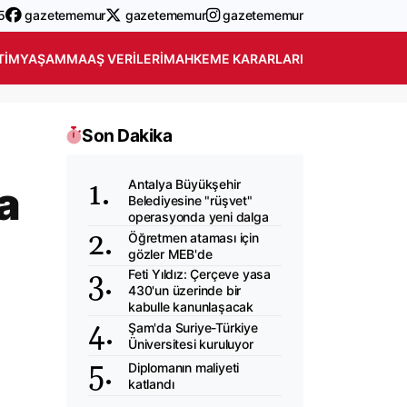
5
gazetememur
gazetememur
gazetememur
TIM
YAŞAM
MAAŞ VERILERI
MAHKEME KARARLARI
Son Dakika
Antalya Büyükşehir
a
Belediyesine "rüşvet"
operasyonda yeni dalga
Öğretmen ataması için
gözler MEB'de
Feti Yıldız: Çerçeve yasa
430'un üzerinde bir
kabulle kanunlaşacak
Şam'da Suriye-Türkiye
Üniversitesi kuruluyor
Diplomanın maliyeti
katlandı