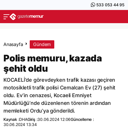
533 053 44 95
Anasayfa
Gündem
Polis memuru, kazada
şehit oldu
KOCAELİ’de görevdeyken trafik kazası geçiren
motosikletli trafik polisi Cemalcan Ev (27) şehit
oldu. Ev’in cenazesi, Kocaeli Emniyet
Müdürlüğü’nde düzenlenen törenin ardından
memleketi Ordu’ya gönderildi.
Kaynak :
DHA
Giriş :
30.06.2024 12:06
Güncelleme :
30.06.2024 13:34