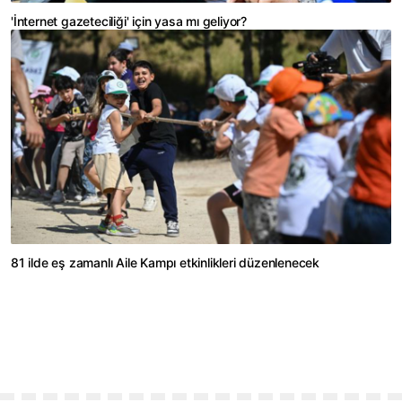
'İnternet gazeteciliği' için yasa mı geliyor?
81 ilde eş zamanlı Aile Kampı etkinlikleri düzenlenecek