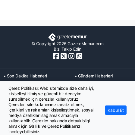
© Copyright 2026 GazeteMemur.com
Bizi Takip Edin
• Son Dakika Haberleri
• Gündem Haberleri
• Memurlar Haberleri
• KPSS Haberleri
Çerez Politikası: Web sitemizde size daha iyi,
• Ekonomi Haberleri
• Eğitim Haberleri
kişiselleştirilmiş ve güvenli bir deneyim
• Yaşam Haberleri
• Maaş Verileri Haberleri
sunabilmek için çerezler kullanıyoruz.
• Mahkeme Kararları
Çerezler; site kullanımınızı analiz etmek,
Haberleri
içerikleri ve reklamları kişiselleştirmek, sosyal
Kabul Et
medya özellikleri sağlamak amacıyla
kullanılabilir. Çerezler hakkında detaylı bilgi
almak için
Gizlilik ve Çerez Politikamızı
inceleyebilirsiniz.