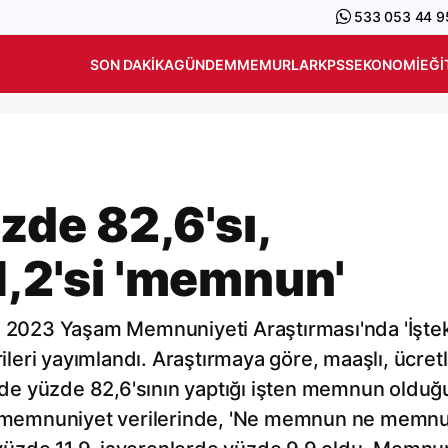
533 053 44 9
SON DAKIKA
GÜNDEM
MEMURLAR
KPSS
EKONOMI
EĞI
zde 82,6'sı,
1,2'si 'memnun'
) 2023 Yaşam Memnuniyeti Araştırması'nda 'İştek
eri yayımlandı. Araştırmaya göre, maaşlı, ücretl
n de yüzde 82,6'sının yaptığı işten memnun olduğ
ten memnuniyet verilerinde, 'Ne memnun ne memn