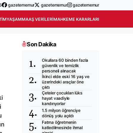
5
gazetememur
gazetememur
gazetememur
TIM
YAŞAM
MAAŞ VERILERI
MAHKEME KARARLARI
Son Dakika
Okullara 60 binden fazla
güvenlik ve temizlik
personeli alınacak
İkinci elde eski 16 yaş ve
üzerindeki araçlar öne
çıktı
Çeteler çocukları lüks
i
hayat vaadiyle
kandırıyorlar
i
1.5 milyon öğrenciye
u
dönüş yolu açıldı
Fatma öğretmenin
un
katledilmesinde ihmal
zinciri