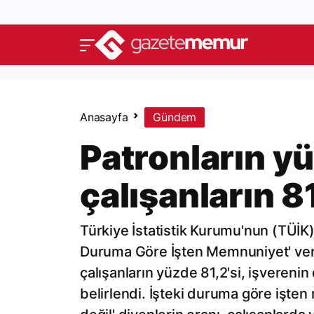
Anasayfa
Gündem
Patronların yü
çalışanların 8
Türkiye İstatistik Kurumu'nun (TÜİK
Duruma Göre İşten Memnuniyet' veril
çalışanların yüzde 81,2'si, işvereni
belirlendi. İşteki duruma göre iş