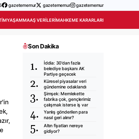
5
gazetememur
gazetememur
gazetememur
TIM
YAŞAM
MAAŞ VERILERI
MAHKEME KARARLARI
Son Dakika
İddia: 30’dan fazla
belediye başkanı AK
Partiye geçecek
Küresel piyasalar veri
gündemine odaklandı
Şimşek: Memlekette
fabrika çok, gençlerimiz
'in
çalışmak isterse iş var
ek,
Yanlış gönderilen para
nasıl geri alınır?
zır,
Altın fiyatları nereye
de
gidiyor?