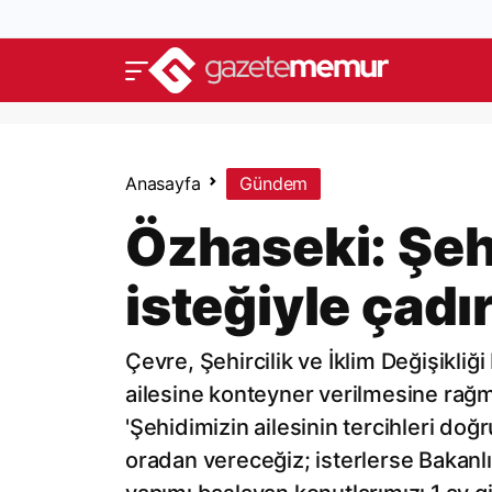
Anasayfa
Gündem
Özhaseki: Şehi
isteğiyle çadı
Çevre, Şehircilik ve İklim Değişikl
ailesine konteyner verilmesine rağme
'Şehidimizin ailesinin tercihleri do
oradan vereceğiz; isterlerse Bakanl