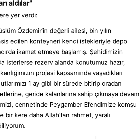
ı aldılar"
ere yer verdi:
üm Özdemir’in değerli ailesi, bin yılın
sis edilen konteyneri kendi istekleriyle depo
çadırda ikamet etmeye başlamış. Şehidimizin
nda isterlerse rezerv alanda konutumuz hazır,
kanlığımızın projesi kapsamında yaşadıkları
larımızı 1 ay gibi bir sürede bitirip oradan
etlerine, geride kalanlarına sahip çıkmaya deva
rimizi, cennetinde Peygamber Efendimize komşu
 bir kere daha Allah’tan rahmet, yaralı
diliyorum.