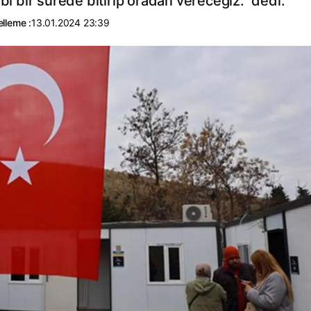
bi bir sürede bitirip oradan vereceğiz." dedi.
lleme :
13.01.2024 23:39