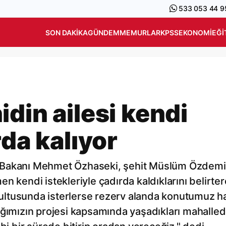
533 053 44 9
SON DAKIKA
GÜNDEM
MEMURLAR
KPSS
EKONOMI
EĞI
din ailesi kendi
rda kalıyor
iği Bakanı Mehmet Özhaseki, şehit Müslüm Özdemir
n kendi istekleriyle çadırda kaldıklarını belirter
ğrultusunda isterlerse rezerv alanda konutumuz ha
ığımızın projesi kapsamında yaşadıkları mahalle