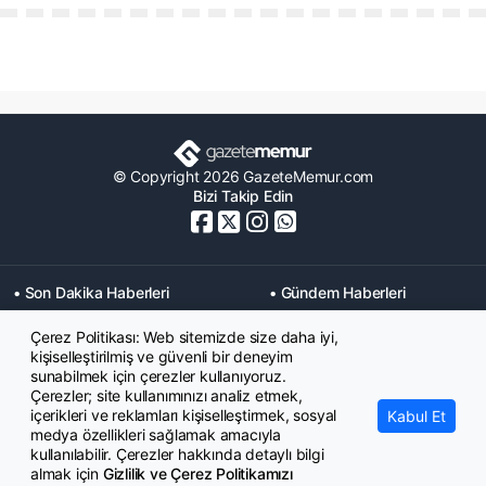
© Copyright 2026 GazeteMemur.com
Bizi Takip Edin
• Son Dakika Haberleri
• Gündem Haberleri
• Memurlar Haberleri
• KPSS Haberleri
Çerez Politikası: Web sitemizde size daha iyi,
• Ekonomi Haberleri
• Eğitim Haberleri
kişiselleştirilmiş ve güvenli bir deneyim
• Yaşam Haberleri
• Maaş Verileri Haberleri
sunabilmek için çerezler kullanıyoruz.
• Mahkeme Kararları
Çerezler; site kullanımınızı analiz etmek,
Haberleri
içerikleri ve reklamları kişiselleştirmek, sosyal
Kabul Et
medya özellikleri sağlamak amacıyla
kullanılabilir. Çerezler hakkında detaylı bilgi
almak için
Gizlilik ve Çerez Politikamızı