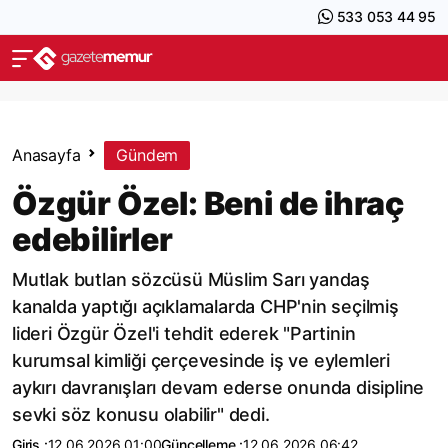
533 053 44 95
Anasayfa
Gündem
Özgür Özel: Beni de ihraç
edebilirler
Mutlak butlan sözcüsü Müslim Sarı yandaş
kanalda yaptığı açıklamalarda CHP'nin seçilmiş
lideri Özgür Özel'i tehdit ederek "Partinin
kurumsal kimliği çerçevesinde iş ve eylemleri
aykırı davranışları devam ederse onunda disipline
sevki söz konusu olabilir" dedi.
Giriş :
12.06.2026 01:00
Güncelleme :
12.06.2026 06:42