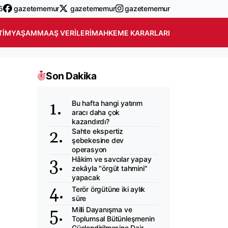
5
gazetememur
gazetememur
gazetememur
TIM
YAŞAM
MAAŞ VERILERI
MAHKEME KARARLARI
Son Dakika
Bu hafta hangi yatırım
aracı daha çok
kazandırdı?
Sahte ekspertiz
şebekesine dev
operasyon
Hâkim ve savcılar yapay
zekâyla "örgüt tahmini"
yapacak
Terör örgütüne iki aylık
süre
Milli Dayanışma ve
Toplumsal Bütünleşmenin
Güçlendirilmesine Dair