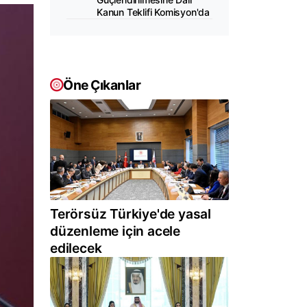
Kanun Teklifi Komisyon'da
Öne Çıkanlar
Terörsüz Türkiye'de yasal
düzenleme için acele
edilecek