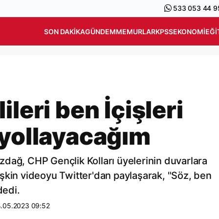
533 053 44 9
SON DAKIKA
GÜNDEM
MEMURLAR
KPSS
EKONOMI
EĞI
leri ben İçişleri
 yollayacağım
dağ, CHP Gençlik Kolları üyelerinin duvarlara
ilişkin videoyu Twitter'dan paylaşarak, "Söz, ben
dedi.
.05.2023 09:52