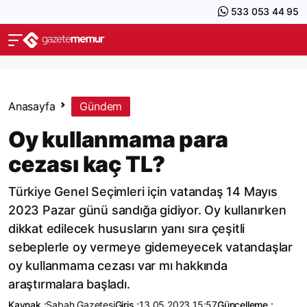
533 053 44 95
Anasayfa
Gündem
Oy kullanmama para
cezası kaç TL?
Türkiye Genel Seçimleri için vatandaş 14 Mayıs
2023 Pazar günü sandığa gidiyor. Oy kullanırken
dikkat edilecek hususların yanı sıra çeşitli
sebeplerle oy vermeye gidemeyecek vatandaşlar
oy kullanmama cezası var mı hakkında
araştırmalara başladı.
Kaynak :
Sabah Gazetesi
Giriş :
13.05.2023 15:57
Güncelleme :