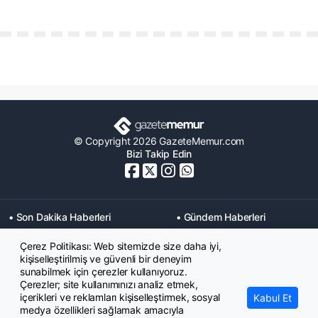
© Copyright 2026 GazeteMemur.com
Bizi Takip Edin
• Son Dakika Haberleri
• Gündem Haberleri
• Memurlar Haberleri
• KPSS Haberleri
Çerez Politikası: Web sitemizde size daha iyi,
• Ekonomi Haberleri
• Eğitim Haberleri
kişiselleştirilmiş ve güvenli bir deneyim
• Yaşam Haberleri
• Maaş Verileri Haberleri
sunabilmek için çerezler kullanıyoruz.
• Mahkeme Kararları
Çerezler; site kullanımınızı analiz etmek,
Haberleri
içerikleri ve reklamları kişiselleştirmek, sosyal
Kabul Et
medya özellikleri sağlamak amacıyla