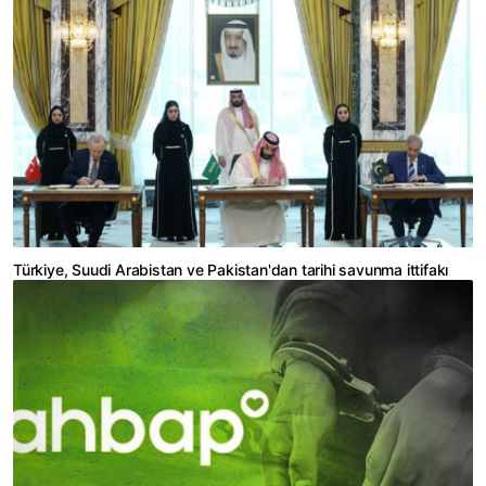
Türkiye, Suudi Arabistan ve Pakistan'dan tarihi savunma ittifakı