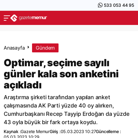
533 053 44 95
Anasayfa
Gündem
Optimar, seçime sayılı
günler kala son anketini
açıkladı
Araştırma şirketi tarafından yapılan anket
çalışmasında AK Parti yüzde 40 oy alırken,
Cumhurbaşkanı Recep Tayyip Erdoğan da yüzde
43 oyla büyük bir fark ortaya koydu.
Kaynak :
Gazete Memur
Giriş :
05.03.2023 10:27
Güncelleme :
05.03.2023 10:29