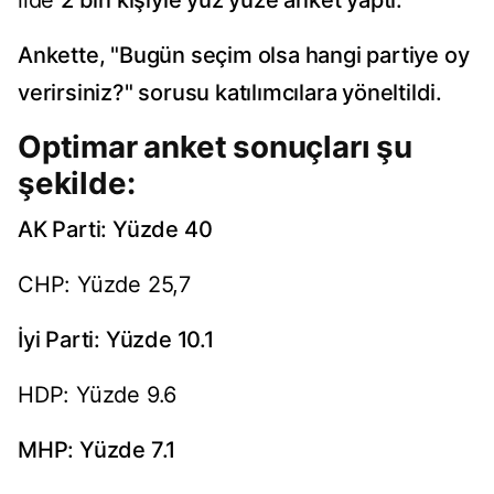
ilde
2 bin kişiyle yüz yüze anket yaptı.
Ankette, "Bugün seçim olsa hangi partiye oy
verirsiniz?" sorusu katılımcılara yöneltildi.
Optimar anket sonuçları şu
şekilde:
AK Parti: Yüzde 40
CHP: Yüzde 25,7
İyi Parti: Yüzde 10.1
HDP: Yüzde 9.6
MHP: Yüzde 7.1