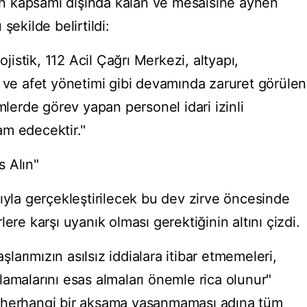
izin kapsamı dışında kalan ve mesaisine aynen
şekilde belirtildi:
ojistik, 112 Acil Çağrı Merkezi, altyapı,
m ve afet yönetimi gibi devamında zaruret görülen
mlerde görev yapan personel idari izinli
am edecektir."
 Alın"
ıyla gerçekleştirilecek bu dev zirve öncesinde
ere karşı uyanık olması gerektiğinin altını çizdi.
arımızın asılsız iddialara itibar etmemeleri,
amalarını esas almaları önemle rica olunur"
 herhangi bir aksama yaşanmaması adına tüm