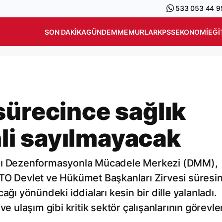
533 053 44 9
SON DAKIKA
GÜNDEM
MEMURLAR
KPSS
EKONOMI
EĞI
sürecince sağlık
inli sayılmayacak
ığı Dezenformasyonla Mücadele Merkezi (DMM),
ATO Devlet ve Hükümet Başkanları Zirvesi süresi
lacağı yönündeki iddiaları kesin bir dille yalanladı.
ve ulaşım gibi kritik sektör çalışanlarının görevle