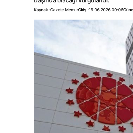
başında olacağı vurgulandı.
Kaynak :
Gazete Memur
Giriş :
16.06.2026 00:06
Günc