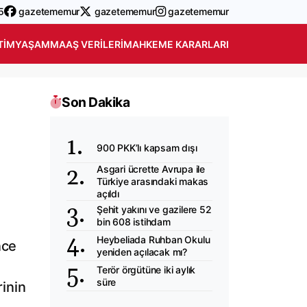
5
gazetememur
gazetememur
gazetememur
TIM
YAŞAM
MAAŞ VERILERI
MAHKEME KARARLARI
Son Dakika
900 PKK’lı kapsam dışı
Asgari ücrette Avrupa ile
Türkiye arasındaki makas
açıldı
Şehit yakını ve gazilere 52
bin 608 istihdam
Heybeliada Ruhban Okulu
nce
yeniden açılacak mı?
Terör örgütüne iki aylık
süre
rinin