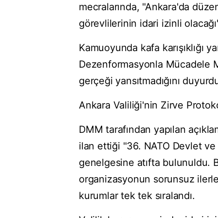
mecralarında, "Ankara'da düze
görevlilerinin idari izinli olaca
Kamuoyunda kafa karışıklığı ya
Dezenformasyonla Mücadele Mer
gerçeği yansıtmadığını duyurd
Ankara Valiliği'nin Zirve Protoko
DMM tarafından yapılan açıkla
ilan ettiği "36. NATO Devlet ve
genelgesine atıfta bulunuldu. B
organizasyonun sorunsuz ilerle
kurumlar tek tek sıralandı.