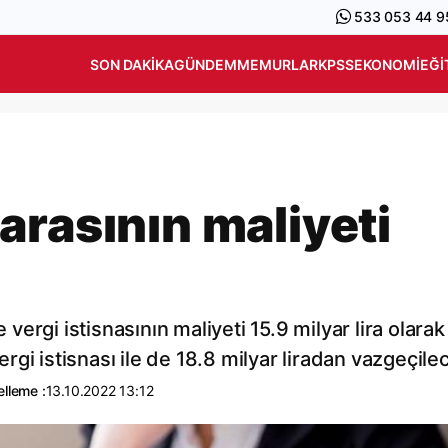
533 053 44 9
SON DAKIKA
GÜNDEM
MEMURLAR
KPSS
EKONOMI
EĞI
arasının maliyeti
ergi istisnasının maliyeti 15.9 milyar lira olarak
gi istisnası ile de 18.8 milyar liradan vazgeçile
lleme :
13.10.2022 13:12