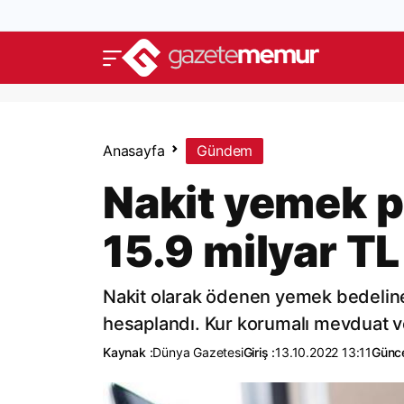
Anasayfa
Gündem
Nakit yemek p
15.9 milyar TL
Nakit olarak ödenen yemek bedeline v
hesaplandı. Kur korumalı mevduat ver
Kaynak :
Dünya Gazetesi
Giriş :
13.10.2022 13:11
Günce