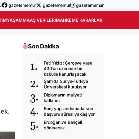
5
gazetememur
gazetememur
gazetememur
TIM
YAŞAM
MAAŞ VERILERI
MAHKEME KARARLARI
Son Dakika
Feti Yıldız: Çerçeve yasa
430'un üzerinde bir
kabulle kanunlaşacak
Şam'da Suriye-Türkiye
Üniversitesi kuruluyor
Diplomanın maliyeti
katlandı
Borç yapılandırmada son
cek.
başvuru süresi yaklaşıyor
Erdoğan ve Bahçeli
görüşecek