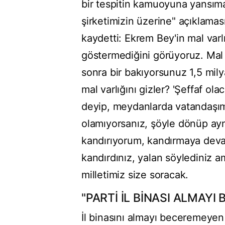
bir tespitin kamuoyuna yansıması
şirketimizin üzerine" açıklamas
kaydetti: Ekrem Bey'in mal varl
göstermediğini görüyoruz. Mal 
sonra bir bakıyorsunuz 1,5 milyar
mal varlığını gizler? 'Şeffaf ol
deyip, meydanlarda vatandaşımı
olamıyorsanız, şöyle dönüp ayna
kandırıyorum, kandırmaya devam
kandırdınız, yalan söylediniz a
milletimiz size soracak.
"PARTİ İL BİNASI ALMAY
İl binasını almayı beceremeyen