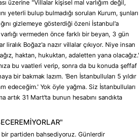
 üzerine "Villalar kişisel mal varlığım değil,
ını yeterli bulup bulmadığı sorulan Kurum, şunları
ığını gizlemeye gösterdiği özeni İstanbul'a
varlığı vermeden önce farklı bir beyan, 3 gün
 liralık Boğaz'a nazır villalar çıkıyor. Niye insan
acağız, haktan, hukuktan, adaletten yana olacağız.
za bu vaatleri verip, sonra da bu konuda şeffaf
ya bir bakmak lazım. 'Ben İstanbulluları 5 yıldır
 edeceğim.' Yok öyle yağma. Siz İstanbulluları
ma artık 31 Mart'ta bunun hesabını sandıkta
I BECEREMİYORLAR"
 bir partiden bahsediyoruz. Günlerdir