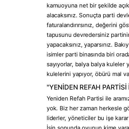
kamuoyuna net bir şekilde açıkl
alacaksınız. Sonuçta parti devlet
faturalandırırsınız, değerini gö
tapusunu devredersiniz partinin 
yapacaksınız, yaparsınız. Bakı
isimler parti binasında biri orad
sayıyorlar, balya balya kuleler 
kulelerini yapıyor, öbürü mal var
"YENİDEN REFAH PARTİSİ
Yeniden Refah Partisi ile aram
yok. Biz her zaman herkesle g
liderler, yöneticiler bu işe karar
İşin sonunda oyunun kime yar