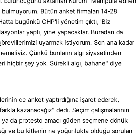
et bulunduğunu aktarılan Kurum "Manipüle edilen
u bulmuyorum. Bütün anket firmaları 14-28
 Hatta bugünkü CHP'li yönetim çıktı, 'Biz
lasyonlar yaptı, yine yapacaklar. Buradan da
görevlilerimizi uyarmak istiyorum. Son ana kadar
memeliyiz. Çünkü bunların algı siyasetinden
ri hiçbir şey yok. Sürekli algı, bahane" diye
erinin de anket yaptırdığına işaret ederek,
farkla kazanacağız" dedi. Seçim çalışmalarının
ın ya da protesto amacı güden seçmene dönük
cağı ve bu kitlenin ne yoğunlukta olduğu sorulan