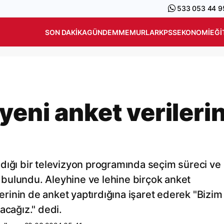
533 053 44 9
SON DAKIKA
GÜNDEM
MEMURLAR
KPSS
EKONOMI
EĞI
eni anket verilerin
dığı bir televizyon programında seçim süreci ve
bulundu. Aleyhine ve lehine birçok anket
inin de anket yaptırdığına işaret ederek "Bizim
acağız." dedi.