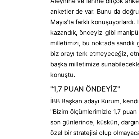
Aleyhine ve lehine birçok ank
anketler de var. Bunu da doğr
Mayıs'ta farklı konuşuyorlardı.
kazandık, öndeyiz' gibi manipü
milletimizi, bu noktada sandık 
biz orayı terk etmeyeceğiz, et
başka milletimize sunabilecekle
konuştu.
"1,7 PUAN ÖNDEYİZ"
İBB Başkan adayı Kurum, kendil
"Bizim ölçümlerimizle 1,7 puan 
son günlerinde, küskün, darg
özel bir stratejisi olup olmaya