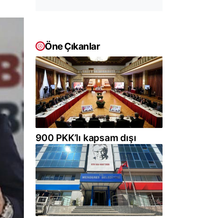
Öne Çıkanlar
900 PKK’lı kapsam dışı