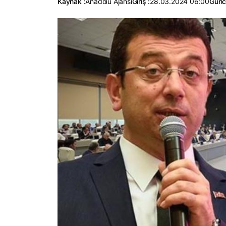
Kaynak :
Anadolu Ajansı
Giriş :
28.03.2024 06:00
Günc