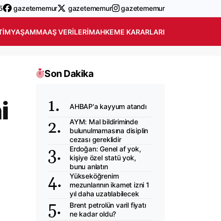
5
gazetememur
gazetememur
gazetememur
TIM
YAŞAM
MAAŞ VERILERI
MAHKEME KARARLARI
Son Dakika
i
AHBAP'a kayyum atandı
AYM: Mal bildiriminde
bulunulmamasına disiplin
cezası gereklidir
Erdoğan: Genel af yok,
kişiye özel statü yok,
bunu anlatın
Yükseköğrenim
mezunlarının ikamet izni 1
yıl daha uzatılabilecek
Brent petrolün varil fiyatı
ne kadar oldu?