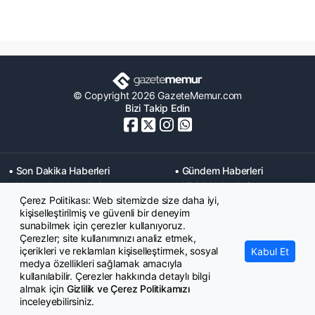
© Copyright 2026 GazeteMemur.com
Bizi Takip Edin
• Son Dakika Haberleri
• Gündem Haberleri
• Memurlar Haberleri
• KPSS Haberleri
Çerez Politikası: Web sitemizde size daha iyi,
• Ekonomi Haberleri
• Eğitim Haberleri
kişiselleştirilmiş ve güvenli bir deneyim
• Yaşam Haberleri
• Maaş Verileri Haberleri
sunabilmek için çerezler kullanıyoruz.
• Mahkeme Kararları
Çerezler; site kullanımınızı analiz etmek,
Haberleri
içerikleri ve reklamları kişiselleştirmek, sosyal
Kabul Et
medya özellikleri sağlamak amacıyla
kullanılabilir. Çerezler hakkında detaylı bilgi
almak için
Gizlilik ve Çerez Politikamızı
inceleyebilirsiniz.