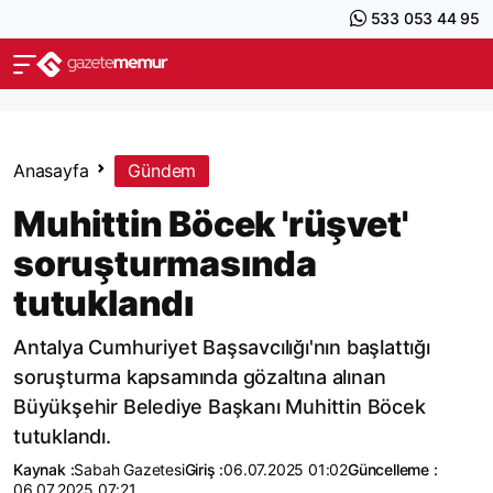
533 053 44 95
Anasayfa
Gündem
Muhittin Böcek 'rüşvet'
soruşturmasında
tutuklandı
Antalya Cumhuriyet Başsavcılığı'nın başlattığı
soruşturma kapsamında gözaltına alınan
Büyükşehir Belediye Başkanı Muhittin Böcek
tutuklandı.
Kaynak :
Sabah Gazetesi
Giriş :
06.07.2025 01:02
Güncelleme :
06.07.2025 07:21