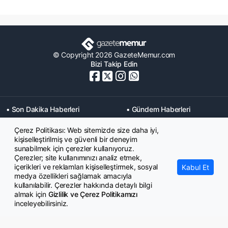
© Copyright 2026 GazeteMemur.com
Bizi Takip Edin
• Son Dakika Haberleri
• Gündem Haberleri
• Memurlar Haberleri
• KPSS Haberleri
Çerez Politikası: Web sitemizde size daha iyi,
• Ekonomi Haberleri
• Eğitim Haberleri
kişiselleştirilmiş ve güvenli bir deneyim
• Yaşam Haberleri
• Maaş Verileri Haberleri
sunabilmek için çerezler kullanıyoruz.
• Mahkeme Kararları
Çerezler; site kullanımınızı analiz etmek,
Haberleri
içerikleri ve reklamları kişiselleştirmek, sosyal
Kabul Et
medya özellikleri sağlamak amacıyla
kullanılabilir. Çerezler hakkında detaylı bilgi
almak için
Gizlilik ve Çerez Politikamızı
inceleyebilirsiniz.