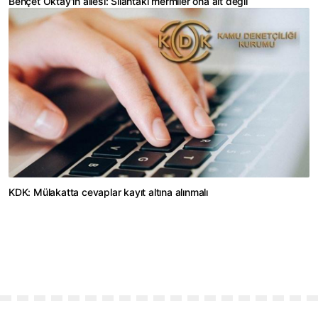
Behçet Oktay'ın ailesi: Silahtaki mermiler ona ait değil
KDK: Mülakatta cevaplar kayıt altına alınmalı