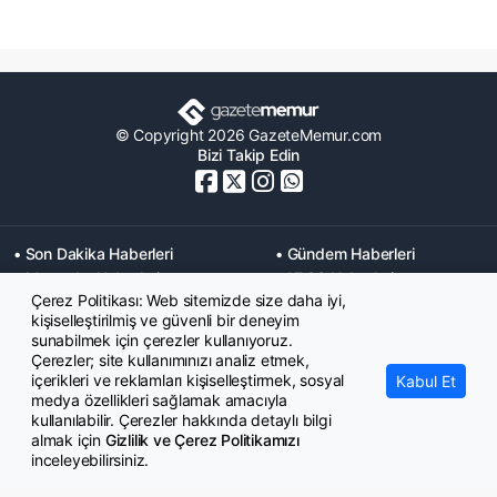
© Copyright 2026 GazeteMemur.com
Bizi Takip Edin
• Son Dakika Haberleri
• Gündem Haberleri
• Memurlar Haberleri
• KPSS Haberleri
Çerez Politikası: Web sitemizde size daha iyi,
• Ekonomi Haberleri
• Eğitim Haberleri
kişiselleştirilmiş ve güvenli bir deneyim
• Yaşam Haberleri
• Maaş Verileri Haberleri
sunabilmek için çerezler kullanıyoruz.
• Mahkeme Kararları
Çerezler; site kullanımınızı analiz etmek,
Haberleri
içerikleri ve reklamları kişiselleştirmek, sosyal
Kabul Et
medya özellikleri sağlamak amacıyla
kullanılabilir. Çerezler hakkında detaylı bilgi
almak için
Gizlilik ve Çerez Politikamızı
inceleyebilirsiniz.