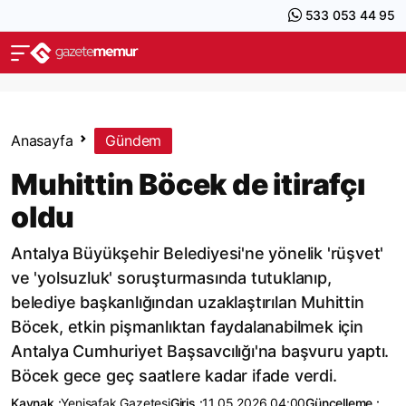
533 053 44 95
Anasayfa
Gündem
Muhittin Böcek de itirafçı
oldu
Antalya Büyükşehir Belediyesi'ne yönelik 'rüşvet'
ve 'yolsuzluk' soruşturmasında tutuklanıp,
belediye başkanlığından uzaklaştırılan Muhittin
Böcek, etkin pişmanlıktan faydalanabilmek için
Antalya Cumhuriyet Başsavcılığı'na başvuru yaptı.
Böcek gece geç saatlere kadar ifade verdi.
Kaynak :
Yenişafak Gazetesi
Giriş :
11.05.2026 04:00
Güncelleme :