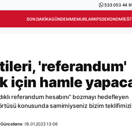
533 053 44 9
SON DAKIKA
GÜNDEM
MEMURLAR
KPSS
EKONOMI
EĞI
ileri, 'referandum'
k için hamle yapac
andıklı referandum hesabını” bozmayı hedefleyen
aşörtüsü konusunda samimiyseniz bizim teklifimizi
0
Güncelleme :
16.01.2023 13:06