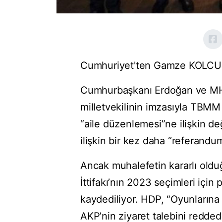
Cumhuriyet'ten Gamze KOLCU'n
Cumhurbaşkanı Erdoğan ve MHP
milletvekilinin imzasıyla TBMM
“aile düzenlemesi”ne ilişkin değ
ilişkin bir kez daha “referandum
Ancak muhalefetin kararlı oldu
İttifakı’nın 2023 seçimleri içi
kaydediliyor. HDP, “Oyunlarına
AKP’nin ziyaret talebini redded