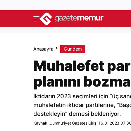
Anasayfa
Gündem
Muhalefet part
planını bozma
İktidarın 2023 seçimleri için “üç s
muhalefetin iktidar partilerine, “B
destekleyin” demesi bekleniyor.
Kaynak :
Cumhuriyet Gazetesi
Giriş :
16.01.2023 07:3