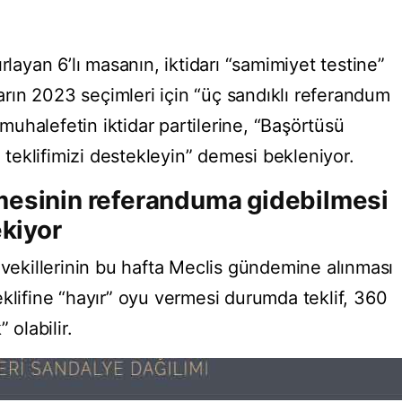
rlayan 6’lı masanın, iktidarı “samimiyet testine”
darın 2023 seçimleri için “üç sandıklı referandum
uhalefetin iktidar partilerine, “Başörtüsü
eklifimizi destekleyin” demesi bekleniyor.
mesinin referanduma gidebilmesi
ekiyor
 vekillerinin bu hafta Meclis gündemine alınması
klifine “hayır” oyu vermesi durumda teklif, 360
 olabilir.