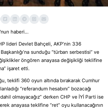
un haberi...
 lideri Devlet Bahçeli, AKP’nin 336
 Başkanlığı’na sunduğu “türban serbestisi” ve
işiklikler öngören anayasa değişikliği teklifine
a” işaret etti.
ğu, teklifi 360 oyun altında bırakarak Cumhur
n planladığı “referandum hesabını” bozacağı
 dahil olmayacağız” derken CHP ve İYİ Parti ise
erek anayasa teklifine “ret” oyu kullanacağının