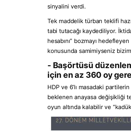
sinyalini verdi.
Tek maddelik türban teklifi hazı
tabi tutacağı kaydediliyor. İkti
hesabını” bozmayı hedefleyen m
konusunda samimiyseniz bizim t
- Başörtüsü düzenle
için en az 360 oy ger
HDP ve 6’lı masadaki partilerin
beklenen anayasa değişikliği te
oyun altında kalabilir ve “kadük”