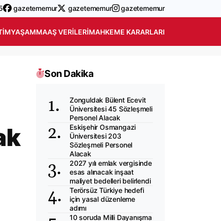
5
gazetememur
gazetememur
gazetememur
TIM
YAŞAM
MAAŞ VERILERI
MAHKEME KARARLARI
Son Dakika
Zonguldak Bülent Ecevit
Üniversitesi 45 Sözleşmeli
Personel Alacak
ak
Eskişehir Osmangazi
Üniversitesi 203
Sözleşmeli Personel
Alacak
2027 yılı emlak vergisinde
esas alınacak inşaat
maliyet bedelleri belirlendi
Terörsüz Türkiye hedefi
için yasal düzenleme
adımı
10 soruda Milli Dayanışma