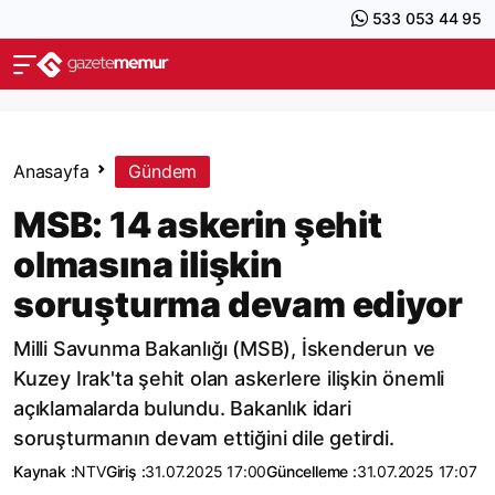
533 053 44 95
Anasayfa
Gündem
MSB: 14 askerin şehit
olmasına ilişkin
soruşturma devam ediyor
Milli Savunma Bakanlığı (MSB), İskenderun ve
Kuzey Irak'ta şehit olan askerlere ilişkin önemli
açıklamalarda bulundu. Bakanlık idari
soruşturmanın devam ettiğini dile getirdi.
Kaynak :
NTV
Giriş :
31.07.2025 17:00
Güncelleme :
31.07.2025 17:07