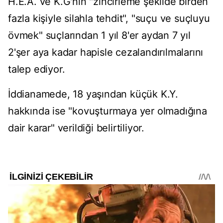
H.E.A. ve K.G'nin "zincirleme şekilde birden
fazla kişiyle silahla tehdit", "suçu ve suçluyu
övmek" suçlarından 1 yıl 8'er aydan 7 yıl
2'şer aya kadar hapisle cezalandırılmalarını
talep ediyor.
İddianamede, 18 yaşından küçük K.Y.
hakkında ise "kovuşturmaya yer olmadığına
dair karar" verildiği belirtiliyor.