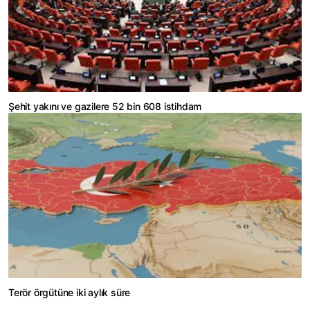
Şehit yakını ve gazilere 52 bin 608 istihdam
Terör örgütüne iki aylık süre