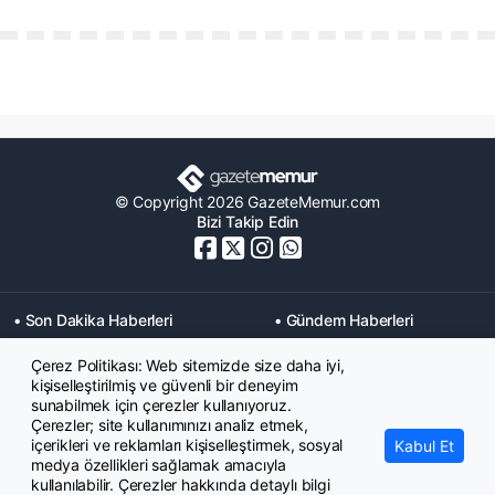
© Copyright 2026 GazeteMemur.com
Bizi Takip Edin
• Son Dakika Haberleri
• Gündem Haberleri
• Memurlar Haberleri
• KPSS Haberleri
Çerez Politikası: Web sitemizde size daha iyi,
• Ekonomi Haberleri
• Eğitim Haberleri
kişiselleştirilmiş ve güvenli bir deneyim
• Yaşam Haberleri
• Maaş Verileri Haberleri
sunabilmek için çerezler kullanıyoruz.
• Mahkeme Kararları
Çerezler; site kullanımınızı analiz etmek,
Haberleri
içerikleri ve reklamları kişiselleştirmek, sosyal
Kabul Et
medya özellikleri sağlamak amacıyla
kullanılabilir. Çerezler hakkında detaylı bilgi