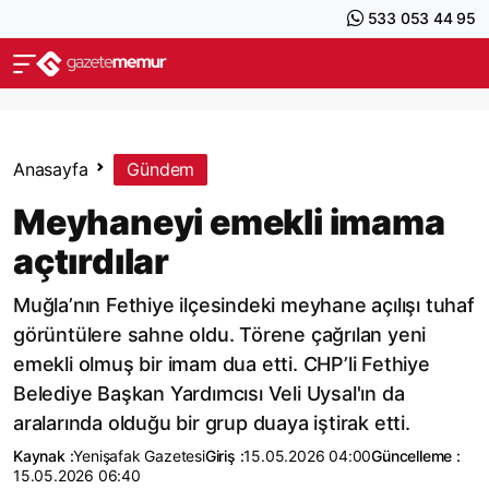
533 053 44 95
Anasayfa
Gündem
Meyhaneyi emekli imama
açtırdılar
Muğla’nın Fethiye ilçesindeki meyhane açılışı tuhaf
görüntülere sahne oldu. Törene çağrılan yeni
emekli olmuş bir imam dua etti. CHP’li Fethiye
Belediye Başkan Yardımcısı Veli Uysal'ın da
aralarında olduğu bir grup duaya iştirak etti.
Kaynak :
Yenişafak Gazetesi
Giriş :
15.05.2026 04:00
Güncelleme :
15.05.2026 06:40