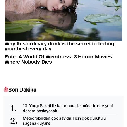
Son Dakika
13. Yargı Paketi ile karar para ile mücadelede yeni
dönem başlayacak
Meteoroloji'den çok sayıda il için gök gürültülü
sağanak uyarısı