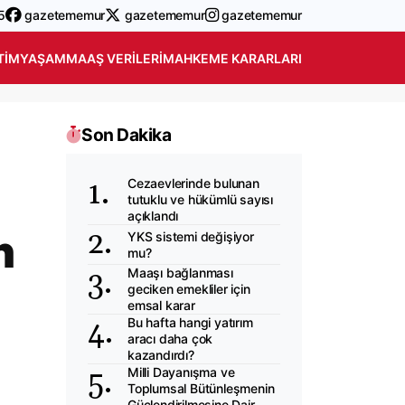
5
gazetememur
gazetememur
gazetememur
TIM
YAŞAM
MAAŞ VERILERI
MAHKEME KARARLARI
Son Dakika
Cezaevlerinde bulunan
tutuklu ve hükümlü sayısı
açıklandı
n
YKS sistemi değişiyor
mu?
Maaşı bağlanması
geciken emekliler için
emsal karar
Bu hafta hangi yatırım
aracı daha çok
kazandırdı?
Milli Dayanışma ve
Toplumsal Bütünleşmenin
Güçlendirilmesine Dair