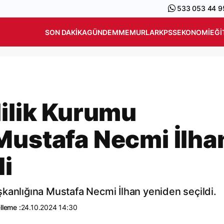
533 053 44 9
SON DAKIKA
GÜNDEM
MEMURLAR
KPSS
EKONOMI
EĞI
lilik Kurumu
Mustafa Necmi İlha
di
kanlığına Mustafa Necmi İlhan yeniden seçildi.
lleme :
24.10.2024 14:30