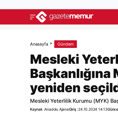
Anasayfa
Gündem
Mesleki Yeter
Başkanlığına 
yeniden seçil
Mesleki Yeterlilik Kurumu (MYK) Baş
Kaynak :
Anadolu Ajansı
Giriş :
24.10.2024 14:13
Günce