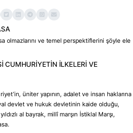
ASA
 olmazlarını ve temel perspektiflerini şöyle ele
İ CUMHURİYETİN İLKELERİ VE
iyet’in, üniter yapının, adalet ve insan haklarına
yal devlet ve hukuk devletinin kaide olduğu,
ıldızlı al bayrak, millî marşın İstiklal Marşı,
asa.