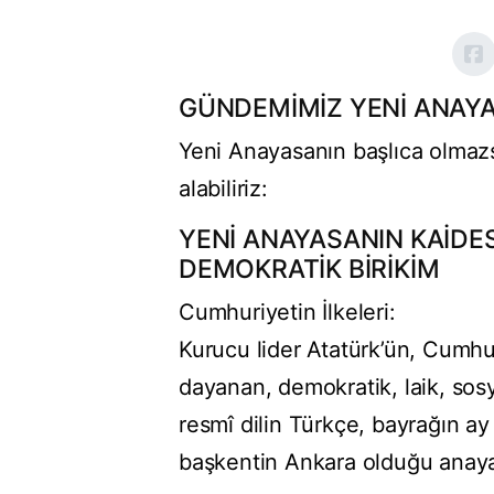
GÜNDEMİMİZ YENİ ANAY
Yeni Anayasanın başlıca olmazsa
alabiliriz:
YENİ ANAYASANIN KAİDES
DEMOKRATİK BİRİKİM
Cumhuriyetin İlkeleri:
Kurucu lider Atatürk’ün, Cumhur
dayanan, demokratik, laik, sos
resmî dilin Türkçe, bayrağın ay y
başkentin Ankara olduğu anay