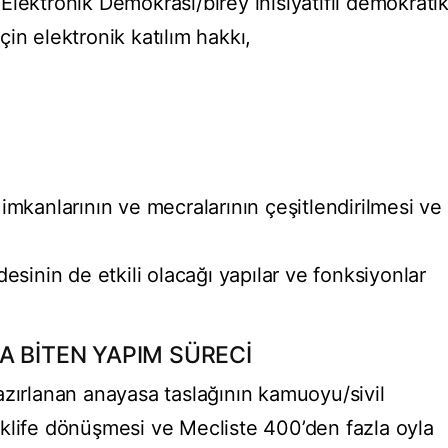
lektronik Demokrasi/birey inisiyatifli demokrati
için elektronik katılım hakkı,
imkanlarının ve mecralarının çeşitlendirilmesi ve
esinin de etkili olacağı yapılar ve fonksiyonlar
A BİTEN YAPIM SÜRECİ
azırlanan anayasa taslağının kamuoyu/sivil
klife dönüşmesi ve Mecliste 400’den fazla oyla