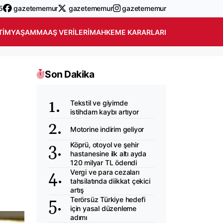
5
gazetememur
gazetememur
gazetememur
TIM
YAŞAM
MAAŞ VERILERI
MAHKEME KARARLARI
Son Dakika
Tekstil ve giyimde
istihdam kaybı artıyor
Motorine indirim geliyor
Köprü, otoyol ve şehir
hastanesine ilk altı ayda
120 milyar TL ödendi
Vergi ve para cezaları
tahsilatında diikkat çekici
artış
Terörsüz Türkiye hedefi
için yasal düzenleme
adımı