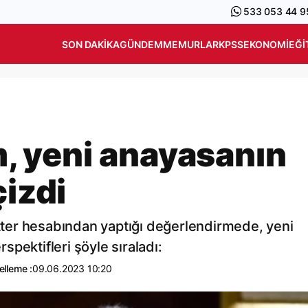
533 053 44 9
SON DAKIKA
GÜNDEM
MEMURLAR
KPSS
EKONOMI
EĞI
 yeni anayasanın
çizdi
ter hesabından yaptığı değerlendirmede, yeni
pektifleri şöyle sıraladı:
lleme :
09.06.2023 10:20