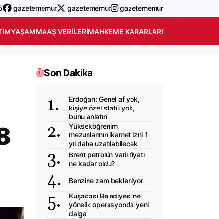
5
gazetememur
gazetememur
gazetememur
TIM
YAŞAM
MAAŞ VERILERI
MAHKEME KARARLARI
Son Dakika
Erdoğan: Genel af yok,
kişiye özel statü yok,
bunu anlatın
8
Yükseköğrenim
mezunlarının ikamet izni 1
yıl daha uzatılabilecek
Brent petrolün varil fiyatı
ne kadar oldu?
Benzine zam bekleniyor
Kuşadası Belediyesi'ne
yönelik operasyonda yeni
dalga