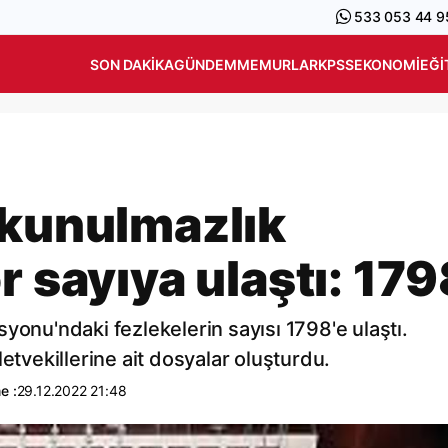
533 053 44 9
SON DAKIKA
GÜNDEM
MEMURLAR
KPSS
EKONOMI
EĞI
okunulmazlık
r sayıya ulaştı: 179
u'ndaki fezlekelerin sayısı 1798'e ulaştı.
etvekillerine ait dosyalar oluşturdu.
e :
29.12.2022 21:48