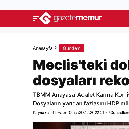
Anasayfa
Gündem
Meclis'teki d
dosyaları reko
TBMM Anayasa-Adalet Karma Komisyon
Dosyaların yarıdan fazlasını HDP mill
Kaynak :
TRT Haber
Giriş :
29.12.2022 21:47
Güncellem