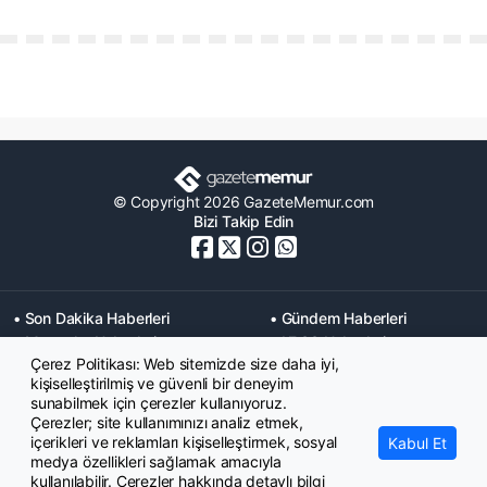
© Copyright 2026 GazeteMemur.com
Bizi Takip Edin
• Son Dakika Haberleri
• Gündem Haberleri
• Memurlar Haberleri
• KPSS Haberleri
Çerez Politikası: Web sitemizde size daha iyi,
• Ekonomi Haberleri
• Eğitim Haberleri
kişiselleştirilmiş ve güvenli bir deneyim
• Yaşam Haberleri
• Maaş Verileri Haberleri
sunabilmek için çerezler kullanıyoruz.
• Mahkeme Kararları
Çerezler; site kullanımınızı analiz etmek,
Haberleri
içerikleri ve reklamları kişiselleştirmek, sosyal
Kabul Et
medya özellikleri sağlamak amacıyla
kullanılabilir. Çerezler hakkında detaylı bilgi