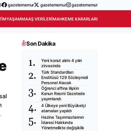
5
gazetememur
gazetememur
gazetememur
TIM
YAŞAM
MAAŞ VERILERI
MAHKEME KARARLARI
Son Dakika
e
Yeni konut alımı 4 yılın
zirvesinde
Türk Standardları
Enstitüsü 129 Sözleşmeli
Personel Alacak
Öğrenci affına ilişkin
Kanun Resmi Gazetede
sal
yayımlandı
n
4 Ülkeye yeni Büyükelçi
atamaları yapıldı
.
Hazine Taşınmazlarının
İdaresi Hakkında
Yönetmelikte değişiklik