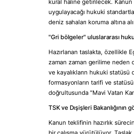
kural haline getirilecek. Kanun t
uygulayacağı hukuki standartlar 
deniz sahaları koruma altına al
"Gri bölgeler" uluslararası hu
Hazırlanan taslakta, özellikle 
zaman zaman gerilime neden ola
ve kayalıkların hukuki statüsü 
formasyonların tarifi ve statüsü
doğrultusunda "Mavi Vatan Kan
TSK ve Dışişleri Bakanlığının gö
Kanun teklifinin hazırlık sürecin
bir çalışma yürütülüyor. Tasla