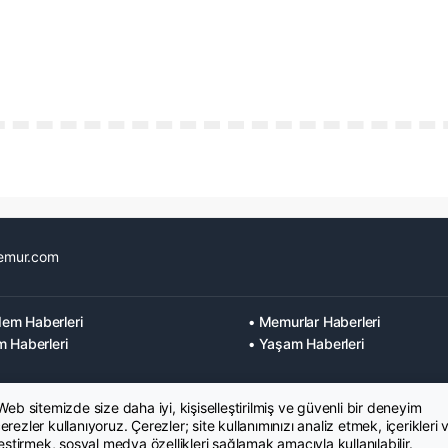
emur.com
em Haberleri
• Memurlar Haberleri
m Haberleri
• Yaşam Haberleri
 Web sitemizde size daha iyi, kişiselleştirilmiş ve güvenli bir deneyim
rezler kullanıyoruz. Çerezler; site kullanımınızı analiz etmek, içerikleri 
leştirmek, sosyal medya özellikleri sağlamak amacıyla kullanılabilir.