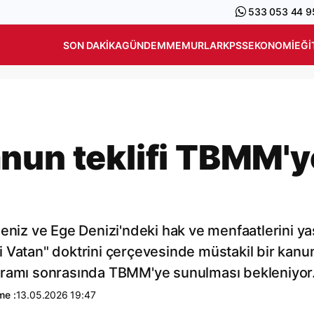
533 053 44 9
SON DAKIKA
GÜNDEM
MEMURLAR
KPSS
EKONOMI
EĞI
nun teklifi TBMM'y
eniz ve Ege Denizi'ndeki hak ve menfaatlerini ya
 Vatan" doktrini çerçevesinde müstakil bir kanu
 Bayramı sonrasında TBMM'ye sunulması bekleniyor
me :
13.05.2026 19:47