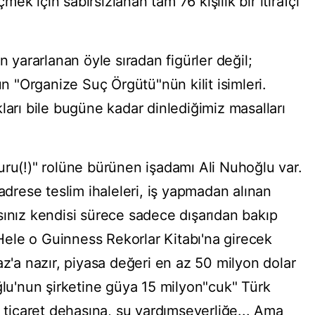
k için sabırsızlanan tam 76 kişilik bir itirafçı
n yararlanan öyle sıradan figürler değil;
"Organize Suç Örgütü"nün kilit isimleri.
ları bile bugüne kadar dinlediğimiz masalları
uru(!)" rolüne bürünen işadamı Ali Nuhoğlu var.
rese teslim ihaleleri, iş yapmadan alınan
nırsınız kendisi sürece sadece dışarıdan bakıp
. Hele o Guinness Rekorlar Kitabı'na girecek
az'a nazır, piyasa değeri en az 50 milyon dolar
ğlu'nun şirketine güya 15 milyon"cuk" Türk
u ticaret dehasına, şu yardımseverliğe... Ama