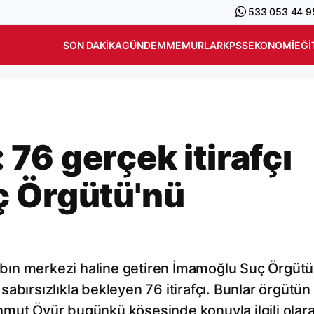
533 053 44 9
SON DAKIKA
GÜNDEM
MEMURLAR
KPSS
EKONOMI
EĞI
76 gerçek itirafçı
ç Örgütü'nü
ikabın merkezi haline getiren İmamoğlu Suç Örgüt
bırsızlıkla bekleyen 76 itirafçı. Bunlar örgütün k
mut Övür bugünkü köşesinde konuyla ilgili olara