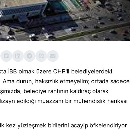
başta İBB olmak üzere CHP'li belediyelerdeki
. Ama durun, haksızlık etmeyelim; ortada sadece
şımızda, belediye rantının kaldıraç olarak
 dizayn edildiği muazzam bir mühendislik harikası
ilk kez yüzleşmek birilerini acayip öfkelendiriyor.