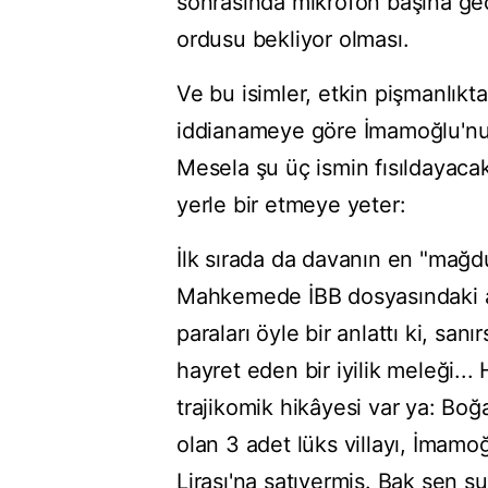
sonrasında mikrofon başına geçme
ordusu bekliyor olması.
Ve bu isimler, etkin pişmanlıkta
iddianameye göre İmamoğlu'nun 
Mesela şu üç ismin fısıldayacak
yerle bir etmeye yeter:
İlk sırada da davanın en "mağd
Mahkemede İBB dosyasındaki ad
paraları öyle bir anlattı ki, sa
hayret eden bir iyilik meleği..
trajikomik hikâyesi var ya: Boğ
olan 3 adet lüks villayı, İmamo
Lirası'na satıvermiş. Bak sen ş