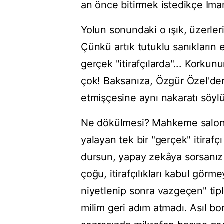
an önce bitirmek istedikçe İm
Yolun sonundaki o ışık, üzerler
Çünkü artık tutuklu sanıkların e
gerçek "itirafçılarda"... Korku
çok! Baksanıza, Özgür Özel'den
etmişçesine aynı nakaratı söylüyo
Ne dökülmesi? Mahkeme salon
yalayan tek bir "gerçek" itirafç
dursun, yapay zekâya sorsanız o 
çoğu, itirafçılıkları kabul gör
niyetlenip sonra vazgeçen" tipl
milim geri adım atmadı. Asıl bo