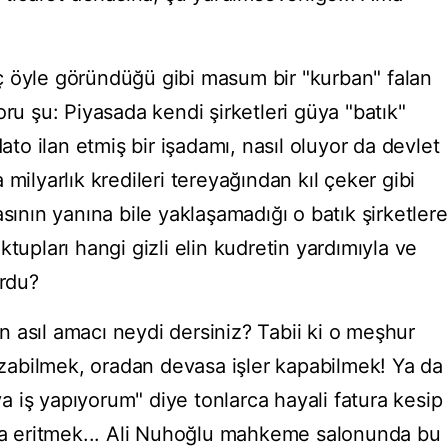
ç öyle göründüğü gibi masum bir "kurban" falan
oru şu: Piyasada kendi şirketleri güya "batık"
o ilan etmiş bir işadamı, nasıl oluyor da devlet
milyarlık kredileri tereyağından kıl çeker gibi
asının yanına bile yaklaşamadığı o batık şirketlere
tupları hangi gizli elin kudretin yardımıyla ve
ordu?
 asıl amacı neydi dersiniz? Tabii ki o meşhur
sızabilmek, oradan devasa işler kapabilmek! Ya da
 iş yapıyorum" diye tonlarca hayali fatura kesip
nda eritmek... Ali Nuhoğlu mahkeme salonunda bu