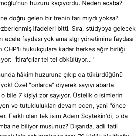
amoğlu'nun huzuru kaçıyordu. Neden acaba?
ine doğru gelen bir trenin farı mıydı yoksa?
zberlenmiş ifadeleri bitti. Sıra, stüdyoya gelecek
nun ecele faydası yok ama algı yönetimine faydası
 CHP'li hukukçulara kadar herkes ağız birliği
r: "İtirafçılar tel tel dökülüyor..."
unda hâkim huzuruna çıkıp da tükürdüğünü
ı yok! Özel "onlarca" diyerek sayıyı abarta
bile 7 kişiyi zor sayıyor. Üstelik o isimlerin
meyen ve tutuklulukları devam eden, yani "önce
er. Farklı olan tek isim Adem Soytekin'di, o da
mba ne biliyor musunuz? Dışarıda, adli tatil