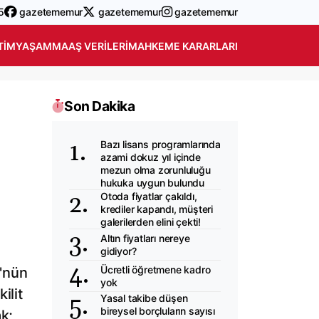
5
gazetememur
gazetememur
gazetememur
TIM
YAŞAM
MAAŞ VERILERI
MAHKEME KARARLARI
Son Dakika
Bazı lisans programlarında
azami dokuz yıl içinde
mezun olma zorunluluğu
hukuka uygun bulundu
Otoda fiyatlar çakıldı,
krediler kapandı, müşteri
galerilerden elini çekti!
Altın fiyatları nereye
gidiyor?
Ücretli öğretmene kadro
ü'nün
yok
ilit
Yasal takibe düşen
bireysel borçluların sayısı
k;