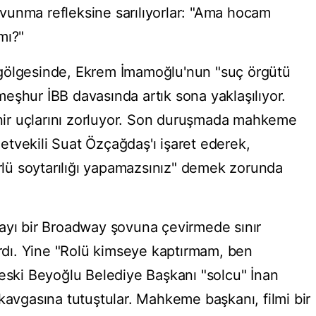
vunma refleksine sarılıyorlar: "Ama hocam
mı?"
gölgesinde, Ekrem İmamoğlu'nun "suç örgütü
o meşhur İBB davasında artık sona yaklaşılıyor.
sinir uçlarını zorluyor. Son duruşmada mahkeme
lletvekili Suat Özçağdaş'ı işaret ederek,
ürlü soytarılığı yapamazsınız" demek zorunda
ayı bir Broadway şovuna çevirmede sınır
dı. Yine "Rolü kimseye kaptırmam, ben
 eski Beyoğlu Belediye Başkanı "solcu" İnan
kavgasına tutuştular. Mahkeme başkanı, filmi bir