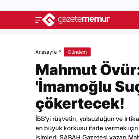
Anasayfa
Gündem
Mahmut Övür: 
'İmamoğlu Su
çökertecek!
İBB'yi rüşvetin, yolsuzluğun ve irt
en büyük korkusu ifade vermek için sa
isimleri. SABAH Gazetesi yazarı Mah