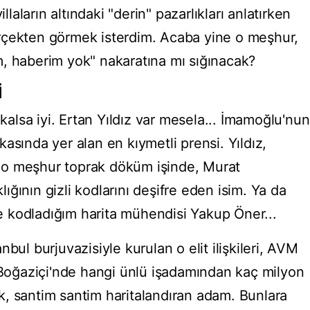
llaların altındaki "derin" pazarlıkları anlatırken
rçekten görmek isterdim. Acaba yine o meşhur,
, haberim yok" nakaratına mı sığınacak?
İ
 kalsa iyi. Ertan Yıldız var mesela... İmamoğlu'nun
alkasında yer alan en kıymetli prensi. Yıldız,
ğı o meşhur toprak döküm işinde, Murat
ğının gizli kodlarını deşifre eden isim. Ya da
 kodladığım harita mühendisi Yakup Öner...
bul burjuvazisiyle kurulan o elit ilişkileri, AVM
e Boğaziçi'nde hangi ünlü işadamından kaç milyon
tek, santim santim haritalandıran adam. Bunlara