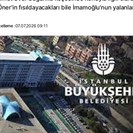
ner'in fısıldayacakları bile İmamoğlu'nun yalanlar
elleme :
07.07.2026 09:11