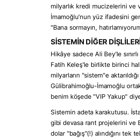
milyarlık kredi mucizelerini ve vi
İmamoğlu'nun yüz ifadesini ge
"Bana sormayın, hatırlamıyorum
SİSTEMİN DİĞER DİŞLİLER
Hikâye sadece Ali Bey'le sınırlı
Fatih Keleş'le birlikte birinci h
milyarların "sistem"e aktarıldı
Gülibrahimoğlu-İmamoğlu ortaklı
benim köşede "VIP Yakup" diye
Sistemin adeta karakutusu. İstan
gibi devasa rant projelerini v
dolar "bağış"(!) alındığını tek 