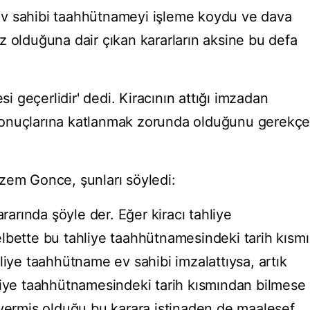
v sahibi taahhütnameyi işleme koydu ve dava
z olduğuna dair çıkan kararların aksine bu defa
geçerlidir' dedi. Kiracının attığı imzadan
sonuçlarına katlanmak zorunda olduğunu gerekç
zem Gonce, şunları söyledi:
ararında şöyle der. Eğer kiracı tahliye
lbette bu tahliye taahhütnamesindeki tarih kısmı
liye taahhütname ev sahibi imzalattıysa, artık
liye taahhütnamesindeki tarih kısmından bilmese
 vermiş olduğu bu karara istinaden de maalesef