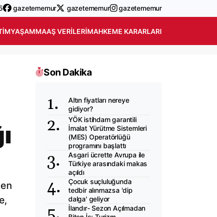
5
gazetememur
gazetememur
gazetememur
TIM
YAŞAM
MAAŞ VERILERI
MAHKEME KARARLARI
Son Dakika
Altın fiyatları nereye
gidiyor?
YÖK istihdam garantili
ğı
İmalat Yürütme Sistemleri
(MES) Operatörlüğü
programını başlattı
Asgari ücrette Avrupa ile
Türkiye arasındaki makas
açıldı
Çocuk suçluluğunda
den
tedbir alınmazsa 'dip
e,
dalga' geliyor
İlandır- Sezon Açılmadan
Biten İş: Turizm