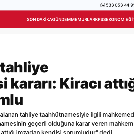
533 053 44 9
SON DAKIKA
GÜNDEM
MEMURLAR
KPSS
EKONOMI
EĞI
ahliye
kararı: Kiracı attı
mlu
imzalanan tahliye taahhütnamesiyle ilgili mahkeme
ütnamesinin geçerli olduğuna karar veren mahkem
a attığı imzadan kendisi sorumludur" dedi.