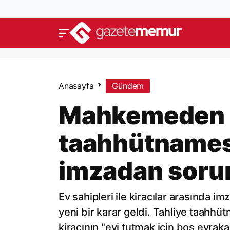
Anasayfa
Gündem
Mahkemeden t
taahhütnamesi 
imzadan soru
Ev sahipleri ile kiracılar arasında 
yeni bir karar geldi. Tahliye taahh
kiracının "evi tutmak için boş evrak