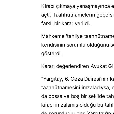
Kiracı çıkmaya yanaşmayınca e
açtı. Taahhütnamelerin geçersi
farklı bir karar verildi.
Mahkeme 'tahliye taahhütnamesi 
kendisinin sorumlu olduğunu 
gösterdi.
Kararı değerlendiren Avukat Gi
"Yargıtay, 6. Ceza Dairesi'nin k
taahhütnamesini imzaladıysa, e
da boşsa ve boş bir şekilde tah
kiracı imzalamış olduğu bu tah
de sorumludur der. Yargıtay'ın