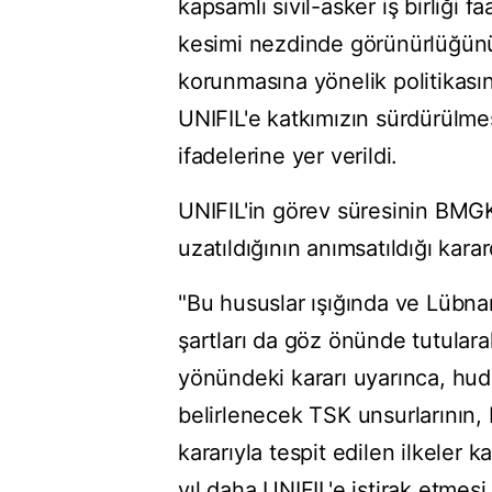
kapsamlı sivil-asker iş birliği 
kesimi nezdinde görünürlüğünün
korunmasına yönelik politikasın
UNIFIL'e katkımızın sürdürülmes
ifadelerine yer verildi.
UNIFIL'in görev süresinin BMGK
uzatıldığının anımsatıldığı kara
"Bu hususlar ışığında ve Lübnan 
şartları da göz önünde tutulara
yönündeki kararı uyarınca, hu
belirlenecek TSK unsurlarının,
kararıyla tespit edilen ilkeler
yıl daha UNIFIL'e iştirak etmesi