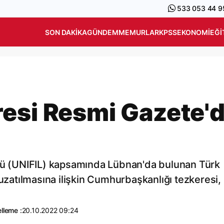
533 053 44 9
SON DAKIKA
GÜNDEM
MEMURLAR
KPSS
EKONOMI
EĞI
esi Resmi Gazete'
ücü (UNIFIL) kapsamında Lübnan'da bulunan Türk
 uzatılmasına ilişkin Cumhurbaşkanlığı tezkeresi,
lleme :
20.10.2022 09:24