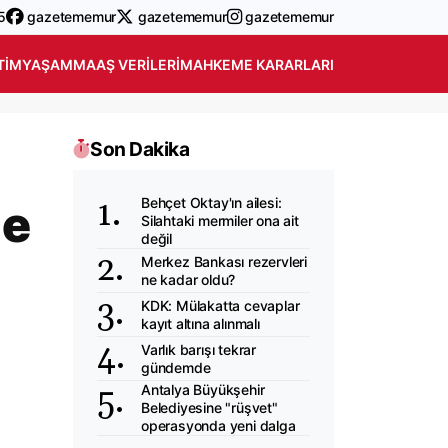
5
gazetememur
gazetememur
gazetememur
TIM
YAŞAM
MAAŞ VERILERI
MAHKEME KARARLARI
Son Dakika
Behçet Oktay'ın ailesi:
de
Silahtaki mermiler ona ait
değil
Merkez Bankası rezervleri
ne kadar oldu?
KDK: Mülakatta cevaplar
kayıt altına alınmalı
Varlık barışı tekrar
gündemde
Antalya Büyükşehir
Belediyesine "rüşvet"
operasyonda yeni dalga