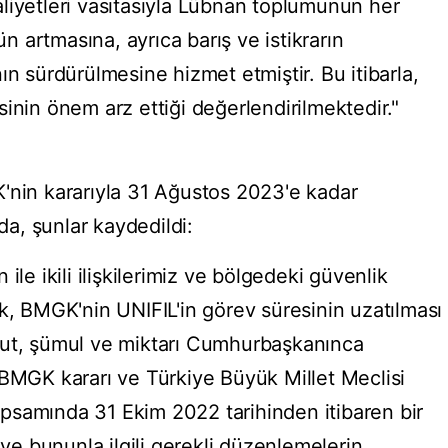
faaliyetleri vasıtasıyla Lübnan toplumunun her
 artmasına, ayrıca barış ve istikrarın
ın sürdürülmesine hizmet etmiştir. Bu itibarla,
inin önem arz ettiği değerlendirilmektedir."
'nin kararıyla 31 Ağustos 2023'e kadar
rda, şunlar kaydedildi:
ile ikili ilişkilerimiz ve bölgedeki güvenlik
k, BMGK'nin UNIFIL'in görev süresinin uzatılması
dut, şümul ve miktarı Cumhurbaşkanınca
 BMGK kararı ve Türkiye Büyük Millet Meclisi
 kapsamında 31 Ekim 2022 tarihinden itibaren bir
 ve bununla ilgili gerekli düzenlemelerin