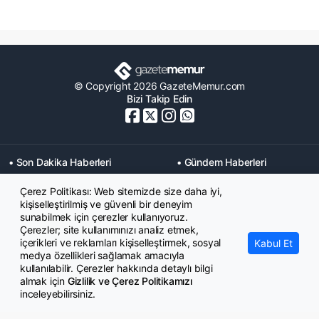
© Copyright 2026 GazeteMemur.com
Bizi Takip Edin
• Son Dakika Haberleri
• Gündem Haberleri
• Memurlar Haberleri
• KPSS Haberleri
Çerez Politikası: Web sitemizde size daha iyi,
• Ekonomi Haberleri
• Eğitim Haberleri
kişiselleştirilmiş ve güvenli bir deneyim
• Yaşam Haberleri
• Maaş Verileri Haberleri
sunabilmek için çerezler kullanıyoruz.
• Mahkeme Kararları
Çerezler; site kullanımınızı analiz etmek,
Haberleri
içerikleri ve reklamları kişiselleştirmek, sosyal
Kabul Et
medya özellikleri sağlamak amacıyla
kullanılabilir. Çerezler hakkında detaylı bilgi
almak için
Gizlilik ve Çerez Politikamızı
inceleyebilirsiniz.