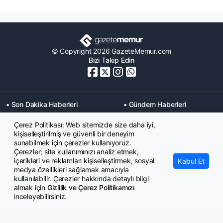
© Copyright 2026 GazeteMemur.com
Bizi Takip Edin
• Son Dakika Haberleri
• Gündem Haberleri
• Memurlar Haberleri
• KPSS Haberleri
Çerez Politikası: Web sitemizde size daha iyi,
• Ekonomi Haberleri
• Eğitim Haberleri
kişiselleştirilmiş ve güvenli bir deneyim
• Yaşam Haberleri
• Maaş Verileri Haberleri
sunabilmek için çerezler kullanıyoruz.
• Mahkeme Kararları
Çerezler; site kullanımınızı analiz etmek,
Haberleri
içerikleri ve reklamları kişiselleştirmek, sosyal
Kabul Et
medya özellikleri sağlamak amacıyla
kullanılabilir. Çerezler hakkında detaylı bilgi
almak için
Gizlilik ve Çerez Politikamızı
inceleyebilirsiniz.